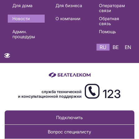
Основная
Для дома
Для бизнеса
Операторам
связи
навигация
Новости
О компании
Обратная
RU
связь
Админ.
Помощь
процедуры
RU
BE
EN
123
служба технической
и консультационной поддержки
Подключить
Вопрос специалисту