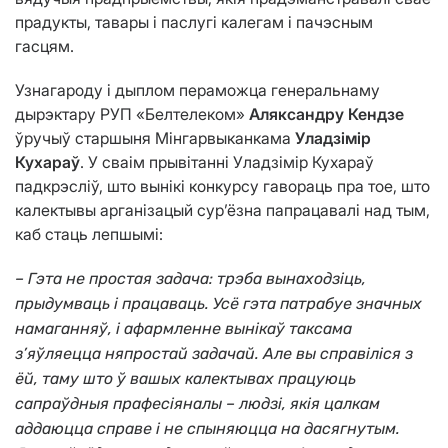
прадукты, тавары і паслугі калегам і пачэсным
гасцям.
Узнагароду і дыплом пераможца генеральнаму
дырэктару РУП «Белтелеком»
Аляксандру Кендзе
ўручыў старшыня Мінгарвыканкама
Уладзімір
Кухараў
. У сваім прывітанні Уладзімір Кухараў
падкрэсліў, што вынікі конкурсу гавораць пра тое, што
калектывы арганізацый сур’ёзна папрацавалі над тым,
каб стаць лепшымі:
–
Гэта не простая задача: трэба вынаходзіць,
прыдумваць і працаваць. Усё гэта патрабуе значных
намаганняў, і афармленне вынікаў таксама
з’яўляецца няпростай задачай. Але вы справіліся з
ёй, таму што ў вашых калектывах працуюць
сапраўдныя прафесіяналы – людзі, якія цалкам
аддаюцца справе і не спыняюцца на дасягнутым.