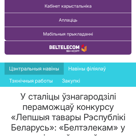
Кабінет карыстальніка
Аплаціць
Мабільныя прыкладанні
Купіць тавар
News
Цэнтральныя навіны
Навіны філіялаў
menu
Тэхнічныя работы
Закупкі
У сталіцы ўзнагародзілі
пераможцаў конкурсу
«Лепшыя тавары Рэспублікі
Беларусь»: «Белтэлекам» у