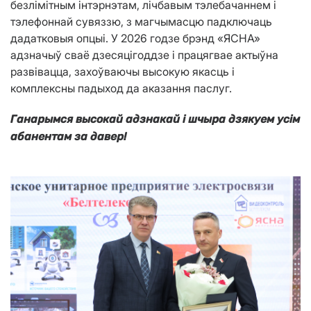
безлімітным інтэрнэтам, лічбавым тэлебачаннем і
тэлефоннай сувяззю, з магчымасцю падключаць
дадатковыя опцыі. У 2026 годзе брэнд «ЯСНА»
адзначыў сваё дзесяцігоддзе і працягвае актыўна
развівацца, захоўваючы высокую якасць і
комплексны падыход да аказання паслуг.
Ганарымся высокай адзнакай і шчыра дзякуем усім
абанентам за давер!