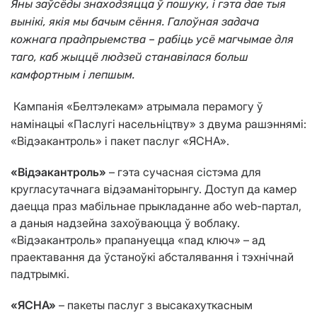
Яны заўсёды знаходзяцца ў пошуку, і гэта дае тыя
вынікі, якія мы бачым сёння. Галоўная задача
кожнага прадпрыемства – рабіць усё магчымае для
таго, каб жыццё людзей станавілася больш
камфортным і лепшым.
Кампанія «Белтэлекам» атрымала перамогу ў
намінацыі «Паслугі насельніцтву» з двума рашэннямі:
«Відэакантроль» і пакет паслуг «ЯСНА».
«Відэакантроль»
– гэта сучасная сістэма для
кругласутачнага відэаманіторынгу. Доступ да камер
даецца праз мабільнае прыкладанне або web-партал,
а даныя надзейна захоўваюцца ў воблаку.
«Відэакантроль» прапануецца «пад ключ» – ад
праектавання да ўстаноўкі абсталявання і тэхнічнай
падтрымкі.
«ЯСНА»
– пакеты паслуг з высакахуткасным