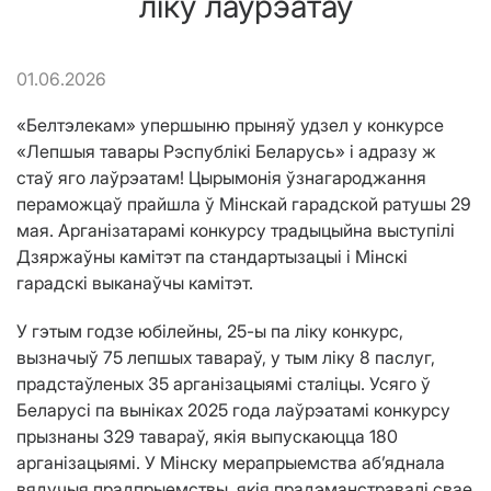
ліку лаўрэатаў
01.06.2026
«Белтэлекам» упершыню прыняў удзел у конкурсе
«Лепшыя тавары Рэспублікі Беларусь» і адразу ж
стаў яго лаўрэатам! Цырымонія ўзнагароджання
пераможцаў прайшла ў Мінскай гарадской ратушы 29
мая. Арганізатарамі конкурсу традыцыйна выступілі
Дзяржаўны камітэт па стандартызацыі і Мінскі
гарадскі выканаўчы камітэт.
У гэтым годзе юбілейны, 25-ы па ліку конкурс,
вызначыў 75 лепшых тавараў, у тым ліку 8 паслуг,
прадстаўленых 35 арганізацыямі сталіцы. Усяго ў
Беларусі па выніках 2025 года лаўрэатамі конкурсу
прызнаны 329 тавараў, якія выпускаюцца 180
арганізацыямі. У Мінску мерапрыемства аб’яднала
вядучыя прадпрыемствы, якія прадэманстравалі свае