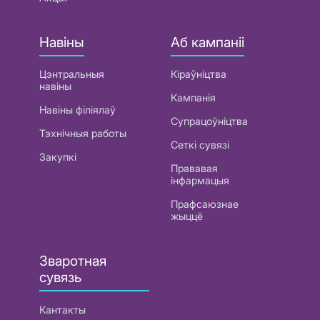
Навіны
Аб кампаніі
Цэнтральныя
Кіраўніцтва
навіны
Кампанія
Навіны філіялаў
Супрацоўніцтва
Тэхнічныя работы
Сеткі сувязі
Закупкі
Прававая
інфармацыя
Прафсаюзнае
жыццё
Зваротная
сувязь
Кантакты