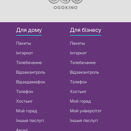
Для дому
Для бізнесу
Пакеты
Пакеты
Інтэрнэт
Інтэрнэт
Тэлебачанне
Тэлебачанне
Відэакантроль
Відэакантроль
Відэадамафон
Тэлефон
Тэлефон
Хостынг
Хостынг
Мой горад
Мой горад
Мой універсітэт
Іншыя паслугі
Іншыя паслугі
Акцыі