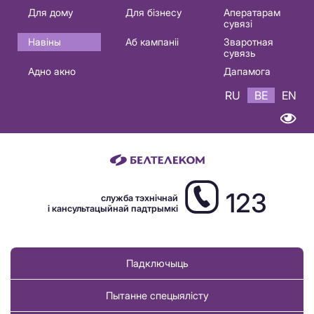
Основная
Для дому
Для бізнесу
Аператарам
сувязі
навигация
Навіны
Аб кампаніі
Зваротная
BE
сувязь
Адно акно
Дапамога
RU
BE
EN
123
служба тэхнічнай
і кансультацыйнай падтрымкі
Падключыць
Пытанне спецыялісту