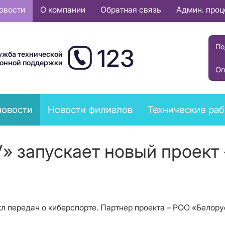
овости
О компании
Обратная связь
Админ. про
По
123
ужба технической
ионной поддержки
Оп
новости
Новости филиалов
Технические ра
» запускает новый проект 
кл передач о киберспорте. Партнер проекта – РОО «Белор