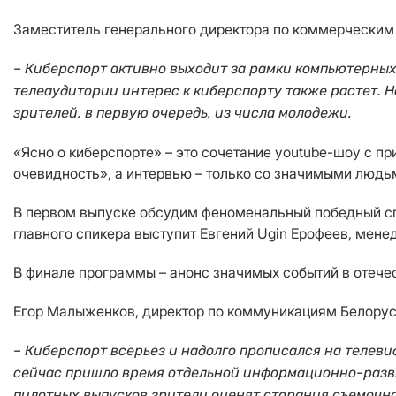
Заместитель генерального директора по коммерческим
–
Киберспорт активно выходит за рамки компьютерных
телеаудитории интерес к киберспорту также растет.
Н
зрителей, в первую очередь, из числа молодежи.
«Ясно о киберспорте» – это сочетание youtube-шоу с п
очевидность», а интервью – только со значимыми людь
В первом выпуске обсудим феноменальный победный спур
главного спикера выступит Евгений Ugin Ерофеев, менед
В финале программы – анонс значимых событий в отече
Егор Малыженков, директор по коммуникациям Белорус
–
Киберспорт всерьез и надолго прописался на телев
сейчас пришло время отдельной информационно-развл
пилотных выпусков зрители оценят старания съемочн