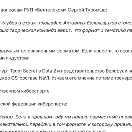
 вопросам РУП «Белтелеком» Сергей Туромша:
 клубов и стрим-площадок.
Активных болельщиков стано
аша творческая команда верит, что формат и тематика п
ривычным телевизионным форматом. Если новости, то прост
ми индустрии.
т Team Secret в Dota 2 и представительство Беларуси на
жер CS-состава NaVi. Узнаем его мнение по теме тренерск
ственном киберспорте.
ской федерации киберспорта:
идении. Если в прошлом году мы начали совместный прое
екательной передачи в том формате, к которому привы
ой команды и порадуют нас обратной связью
»
.