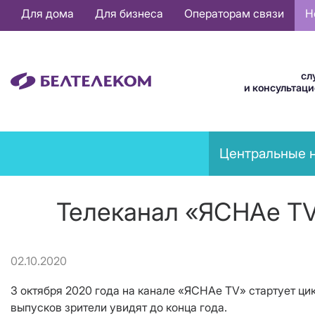
Основная
Для дома
Для бизнеса
Операторам связи
Н
навигация
RU
сл
и консультац
News
Центральные 
menu
Телеканал «ЯСНАе ТV
02.10.2020
3 октября 2020 года на канале «ЯСНАе ТV» стартует ци
выпусков зрители увидят до конца года.