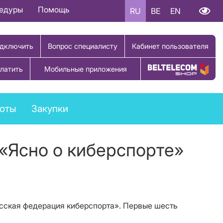
цедуры
Помощь
RU
BE
EN
дключить
Вопрос специалисту
Кабинет пользователя
латить
Мобильные приложения
Купить товар
боты
Закупки
«Ясно о киберспорте»
усская федерация киберспорта». Первые шесть