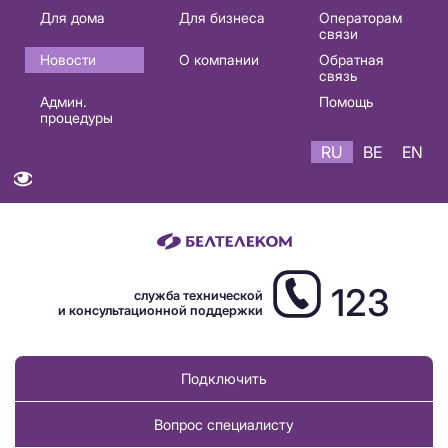
Основная
Для дома
Для бизнеса
Операторам
связи
навигация
Новости
О компании
Обратная
RU
связь
Админ.
Помощь
процедуры
RU
BE
EN
123
служба технической
и консультационной поддержки
Подключить
Вопрос специалисту