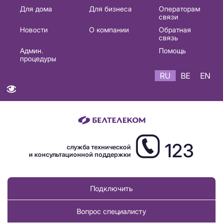
Основная
Для дома
Для бизнеса
Операторам
связи
навигация
Новости
О компании
Обратная
RU
связь
Админ.
Помощь
процедуры
RU
BE
EN
123
служба технической
и консультационной поддержки
Подключить
Вопрос специалисту