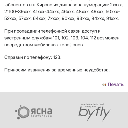
абонентов н.п Кирово
из
диапазона нумерации:
2хххх,
21100-39ххх, 41xxx-44ххх, 46xxх, 48xxx, 49xxx, 50xxx-
52xxx, 57ххх, 64xxx, 7хxxx, 90ххх, 93xxx, 94xxx, 91ххх;
При пропадании телефонной связи доступ к
экстренным службам 101, 102, 103, 104, 112 возможен
посредством мобильных телефонов.
Справки по телефону: 123.
Приносим извинения за временные неудобства.
Печать