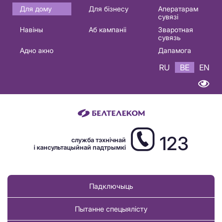
Основная
Для дому
Для бізнесу
Аператарам
сувязі
навигация
Навіны
Аб кампаніі
Зваротная
BE
сувязь
Адно акно
Дапамога
RU
BE
EN
123
служба тэхнічнай
і кансультацыйнай падтрымкі
Падключыць
Пытанне спецыялісту