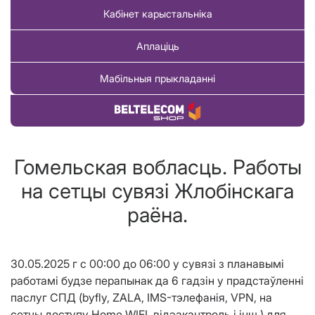
Кабінет карыстальніка
Аплаціць
Мабільныя прыкладанні
Купіць тавар
Гомельская вобласць. Работы
на сетцы сувязі Жлобiнскага
раёна.
30.05.2025 г с 00:00 до 06:00 у сувязі з планавымі
работамі будзе перапынак да 6 гадзiн у прадстаўленнi
паслуг СПД (byfly, ZALA, IMS-тэлефанія, VPN, на
сетцы доступу Home WIFI, відэакантроль і інш.) для