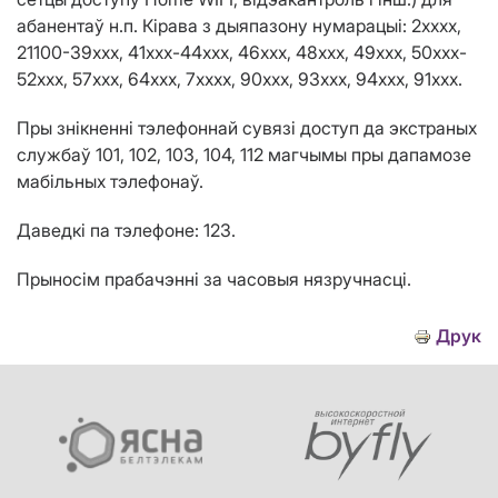
абанентаў н.п. Кірава з дыяпазону нумарацыі: 2хххх,
21100-39ххх, 41
xxx
-44ххх, 46
xx
х, 48
xxx
, 49
xxx
, 50
xxx
-
52
xxx
, 57ххх, 64
xxx
, 7х
xxx
, 90ххх, 93
xxx
, 94
xxx
, 91ххх.
Пры знікненні тэлефоннай сувязі доступ да экстраных
службаў 101, 102, 103, 104, 112 магчымы пры дапамозе
мабільных тэлефонаў.
Даведкі па тэлефоне: 123.
Прыносім прабачэнні за часовыя нязручнасці.
Друк