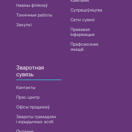
Кампанія
Навіны філіялаў
Супрацоўніцтва
Тэхнічныя работы
Сеткі сувязі
Закупкі
Прававая
інфармацыя
Прафсаюзнае
жыццё
Зваротная
сувязь
Кантакты
Прэс-цэнтр
Офісы продажаў
Звароты грамадзян
і юрыдычных асоб
Пытанне