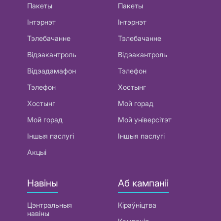
Пакеты
Пакеты
Інтэрнэт
Інтэрнэт
Тэлебачанне
Тэлебачанне
Відэакантроль
Відэакантроль
Відэадамафон
Тэлефон
Тэлефон
Хостынг
Хостынг
Мой горад
Мой горад
Мой універсітэт
Іншыя паслугі
Іншыя паслугі
Акцыі
Навіны
Аб кампаніі
Цэнтральныя
Кіраўніцтва
навіны