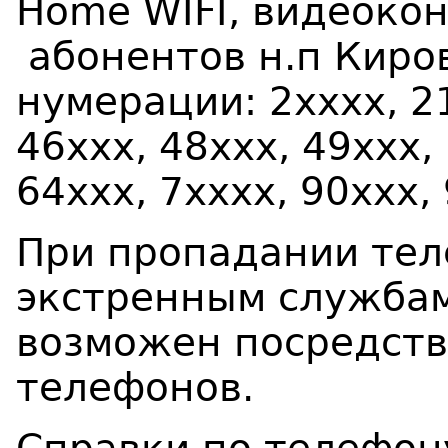
Home WIFI, видеокон
абонентов н.п Киро
нумерации:
2хххх, 2
46xxх, 48xxx, 49xxx,
64xxx, 7хxxx, 90ххх,
При пропадании тел
экстренным службам 
возможен посредст
телефонов.