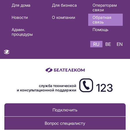
Основная
Для дома
Для бизнеса
Операторам
связи
навигация
Новости
О компании
Обратная
RU
связь
Админ.
Помощь
процедуры
RU
BE
EN
123
служба технической
и консультационной поддержки
Подключить
Вопрос специалисту