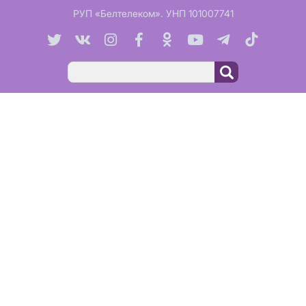
РУП «Белтелеком». УНП 101007741
Поиск