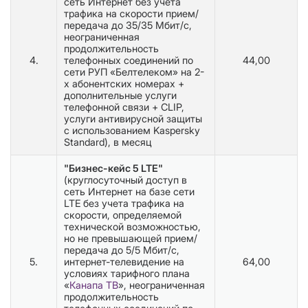
сеть Интернет без учета
трафика на скорости прием/
передача до 35/35 Мбит/с,
неограниченная
продолжительность
4.
телефонных соединений по
44,00
сети РУП «Белтелеком» на 2-
х абонентских номерах +
дополнительные услуги
телефонной связи + CLIP,
услуги антивирусной защиты
с использованием Kaspersky
Standard), в месяц
"Бизнес-кейс 5 LTE"
(круглосуточный доступ в
сеть Интернет на базе сети
LTE без учета трафика на
скорости, определяемой
технической возможностью,
но не превышающей прием/
передача до 5/5 Мбит/с,
5.
интернет-телевидение на
64,00
условиях тарифного плана
«
Канапа ТВ
», неограниченная
продолжительность