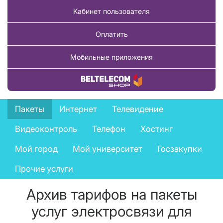
Кабинет пользователя
Оплатить
Мобильные приложения
Купить товар
Business
Пакеты
Интернет
Телевидение
services
Видеоконтроль
Телефон
Хостинг
menu
Мой город
Мой университет
Госзакупки
Прочие услуги
Архив тарифов на пакеты
услуг электросвязи для