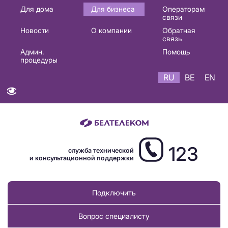
Основная
Для дома
Для бизнеса
Операторам
связи
навигация
Новости
О компании
Обратная
RU
связь
Админ.
Помощь
процедуры
RU
BE
EN
123
служба технической
и консультационной поддержки
Подключить
Вопрос специалисту