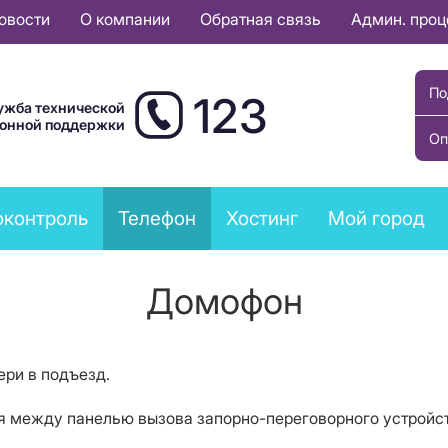
овости
О компании
Обратная связь
Админ. про
По
123
ужба технической
ионной поддержки
Оп
оконтроль
Телефон
Хостинг
Мой город
Домофон
ри в подъезд.
ия между панелью вызова запорно-переговорного устройс