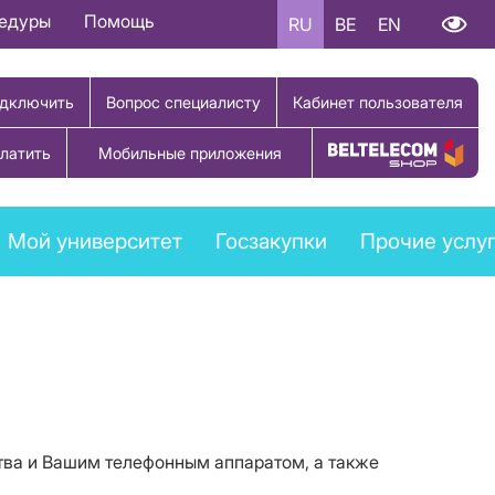
цедуры
Помощь
RU
BE
EN
дключить
Вопрос специалисту
Кабинет пользователя
латить
Мобильные приложения
Купить товар
Мой университет
Госзакупки
Прочие услу
тва и Вашим телефонным аппаратом, а также