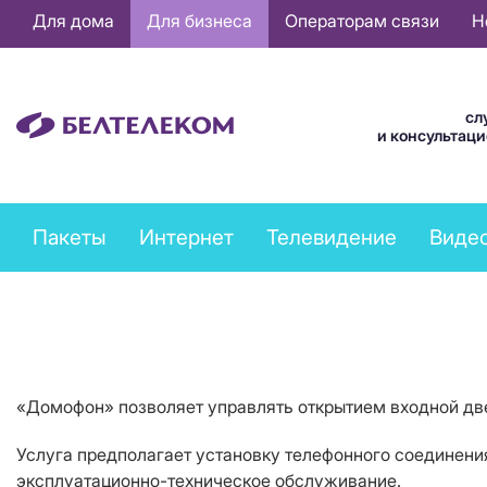
Основная
Для дома
Для бизнеса
Операторам связи
Н
навигация
RU
сл
и консультац
Business
Пакеты
Интернет
Телевидение
Виде
services
menu
«Домофон» позволяет управлять открытием входной две
Услуга предполагает установку телефонного соединен
эксплуатационно-техническое обслуживание.