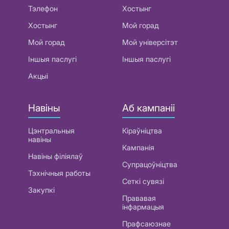
Тэлефон
Хостынг
Хостынг
Мой горад
Мой горад
Мой універсітэт
Іншыя паслугі
Іншыя паслугі
Акцыі
Навіны
Аб кампаніі
Цэнтральныя
Кіраўніцтва
навіны
Кампанія
Навіны філіялаў
Супрацоўніцтва
Тэхнічныя работы
Сеткі сувязі
Закупкі
Прававая
інфармацыя
Прафсаюзнае