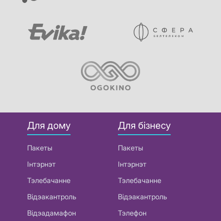
Для дому
Для бізнесу
Пакеты
Пакеты
Інтэрнэт
Інтэрнэт
Тэлебачанне
Тэлебачанне
Відэакантроль
Відэакантроль
Відэадамафон
Тэлефон