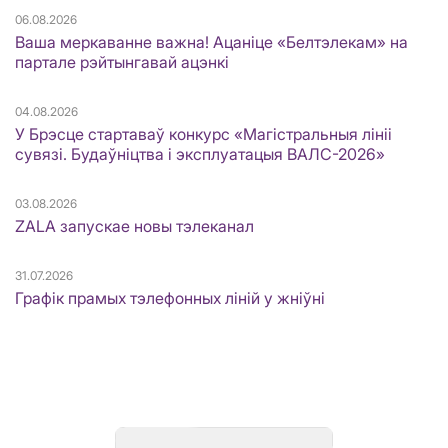
06.08.2026
Ваша меркаванне важна! Ацаніце «Белтэлекам» на
партале рэйтынгавай ацэнкі
04.08.2026
У Брэсце стартаваў конкурс «Магістральныя лініі
сувязі. Будаўніцтва і эксплуатацыя ВАЛС-2026»
03.08.2026
ZALA запускае новы тэлеканал
31.07.2026
Графік прамых тэлефонных ліній у жніўні