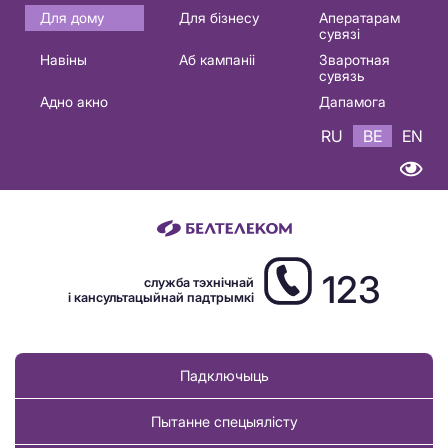
Основная
Для дому
Для бізнесу
Аператарам
сувязі
навигация
Навіны
Аб кампаніі
Зваротная
BE
сувязь
Адно акно
Дапамога
RU
BE
EN
123
служба тэхнічнай
і кансультацыйнай падтрымкі
Падключыць
Пытанне спецыялісту