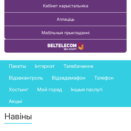
Кабінет карыстальніка
Аплаціць
Мабільныя прыкладанні
Купіць тавар
Private
Пакеты
Інтэрнэт
Тэлебачанне
services
Відэакантроль
Відэадамафон
Тэлефон
menu
Хостынг
Мой горад
Іншыя паслугі
Акцыі
Навіны