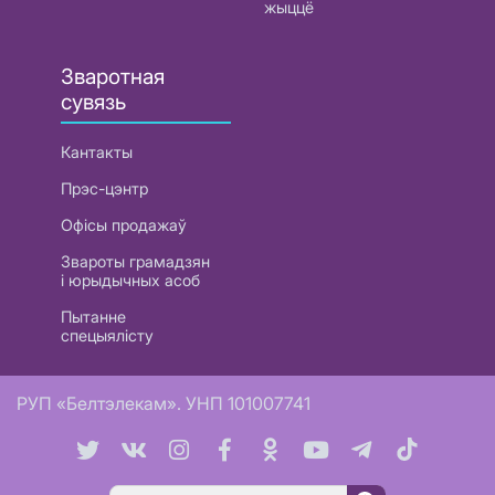
жыццё
Зваротная
сувязь
Кантакты
Прэс-цэнтр
Офісы продажаў
Звароты грамадзян
і юрыдычных асоб
Пытанне
спецыялісту
РУП «Белтэлекам». УНП 101007741
Пошук