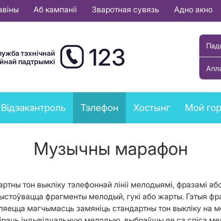
авіны
Аб кампаніі
Зваротная сувязь
Адно акно
Пад
123
лужба тэхнічнай
ыйнай падтрымкі
Апл
Відэакантроль
Тэлефон
Хостынг
Мой го
Музычны марафон
ртны тон выкліку тэлефоннай лініі мелодыямі, фразамі або
арыстоўвацца фрагменты мелодый, гукі або жарты. Гэтыя 
ўляецца магчымасць замяніць стандартны тон выкліку на 
ыбраць індывідуальную мелодыю, выбраўшы яе са спіса м