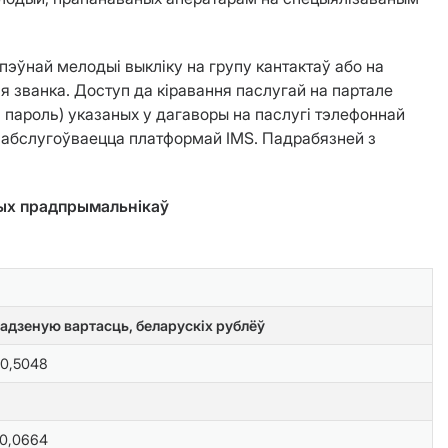
пэўнай мелодыі выкліку на групу кантактаў або на
 званка. Доступ да кіравання паслугай на партале
н і пароль) указаных у дагаворы на паслугі тэлефоннай
о абслугоўваецца платформай IMS. Падрабязней з
ых прадпрымальнікаў
дадзеную вартасць, беларускіх рублёў
0,5048
0,0664