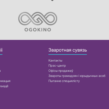
іі
Зваротная сувязь
Кантакты
Прэс-цэнтр
а
Офісы продажаў
Звароты грамадзян і юрыдычных асоб
армацыя
Пытанне спецыялісту
жыццё