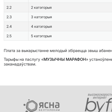
2.2
2 катэгорыя
2.3
3 катэгорыя
2.4
4 катэгорыя
2.5
5 катэгорыя
Плата за выкарыстанне мелодый збіраецца звыш абанен
Тарыфы на паслугу «
МУЗЫЧНЫ МАРАФОН
» устаноўлен
заканадаўствам.