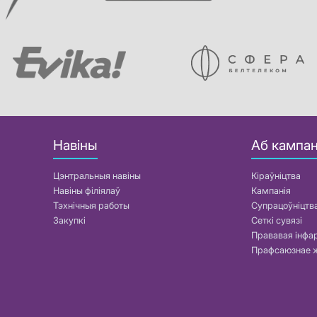
Навіны
Аб кампан
Цэнтральныя навіны
Кіраўніцтва
Навіны філіялаў
Кампанія
Тэхнічныя работы
Супрацоўніцтв
Закупкі
Сеткі сувязі
Прававая інф
Прафсаюзнае 