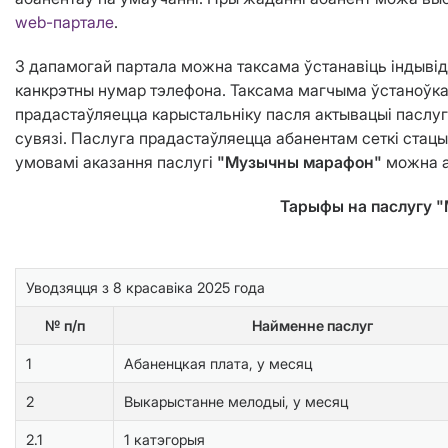
web-партале
.
З дапамогай партала можна таксама ўстанавіць індывіду
канкрэтны нумар тэлефона. Таксама магчыма ўстаноўка 
прадастаўляецца карыстальніку пасля актывацыі паслуг
сувязі. Паслуга прадастаўляецца абанентам сеткі стац
умовамі аказання паслугі
"Музычны марафон"
можна 
Тарыфы на паслугу 
Уводзяцця з 8 красавiка 2025 года
№ п/п
Найменне паслуг
1
Абаненцкая плата, у месяц
2
Выкарыстанне мелодыі, у месяц
2.1
1 катэгорыя