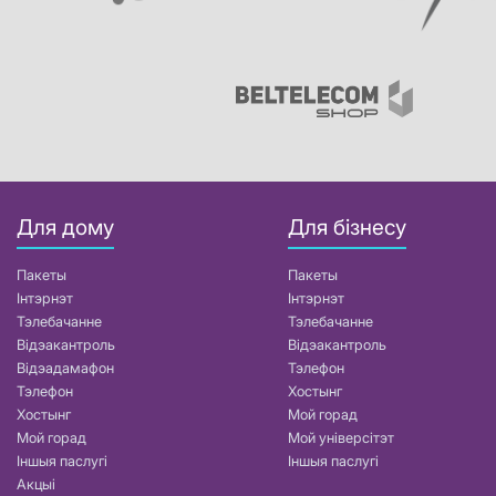
Для дому
Для бізнесу
Пакеты
Пакеты
Інтэрнэт
Інтэрнэт
Тэлебачанне
Тэлебачанне
Відэакантроль
Відэакантроль
Відэадамафон
Тэлефон
Тэлефон
Хостынг
Хостынг
Мой горад
Мой горад
Мой універсітэт
Іншыя паслугі
Іншыя паслугі
Акцыі