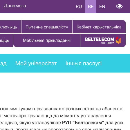
Дапамога
RU
BE
EN
ключыць
Пытанне спецыялісту
Кабінет карыстальніка
аціць
Мабільныя прыкладанні
Купіць тавар
рад
Мой універсітэт
Іншыя паслугі
 іншымі гукамі пры званках з розных сетак на абанента,
фрагменты праігрываюцца да моманту ўстанаўлення
мелодыю, якую ўстанаўлівае
РУП "Белтэлекам"
для ўсіх
елодый, прапанаваных аператарам на спецыялізаваным