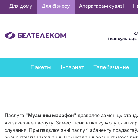
Основная
Для дому
Для бізнесу
Аператарам сувязі
Н
навигация
BE
с
і кансультац
Business
Пакеты
Інтэрнэт
Тэлебачанне
services
menu
Паслуга
"Музычны марафон"
дазваляе замяніць станда
які заказвае паслугу. Замест тона выкліку могуць вык
злучэння. Пры падключэнні паслугі абаненту прадаста
абанентаў па ўмаўчанні. Пры жаданні абанент можа в