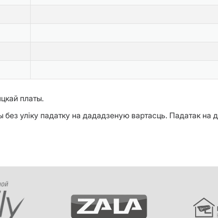
цкай платы.
ы без уліку падатку на дададзеную вартасць. Падатак на 