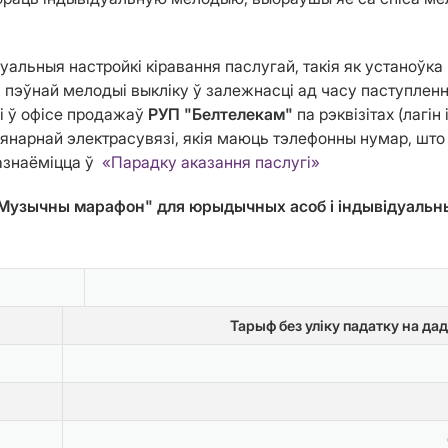
альныя настройкі кіравання паслугай, такія як устаноўка 
пэўнай мелодыі выкліку ў залежнасці ад часу паступлення
і ў офісе продажаў
РУП "Белтелекам"
па рэквізітах (лагі
ыянарнай электрасувязі, якія маюць тэлефонны нумар, шт
азнаёміцца ў
«Парадку аказання паслугі»
"Музычны марафон" для юрыдычных асоб і індывідуальн
Тарыф без уліку падатку на да