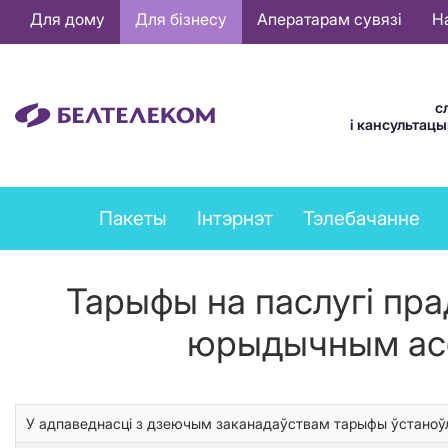
Основная
Для дому
Для бізнесу
Аператарам сувязі
Н
навигация
BE
с
і кансультац
Business
Пакеты
Інтэрнэт
Тэлебачанне
services
menu
Тарыфы на паслугі пра
юрыдычным асо
У адпаведнасці з дзеючым заканадаўствам тарыфы ўстаноўл