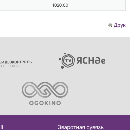
1020,00
Друк
іі
Зваротная сувязь