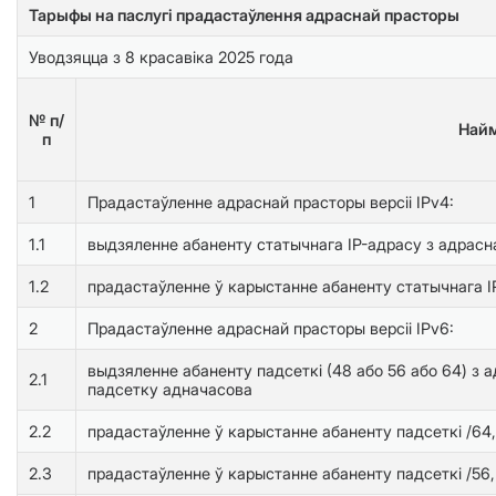
Тарыфы на паслугі прадастаўлення адраснай прасторы
Уводзяцца з 8 красавіка 2025 года
№ п/
Найм
п
1
Прадастаўленне адраснай прасторы версіі IPv4:
1.1
выдзяленне абаненту статычнага IP-адрасу з адрасн
1.2
прадастаўленне ў карыстанне абаненту статычнага IP-
2
Прадастаўленне адраснай прасторы версіі IPv6:
выдзяленне абаненту падсеткі (48 або 56 або 64) з а
2.1
падсетку адначасова
2.2
прадастаўленне ў карыстанне абаненту падсеткі /64,
2.3
прадастаўленне ў карыстанне абаненту падсеткі /56, 