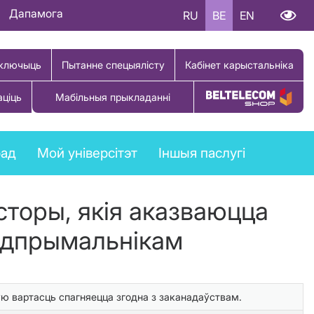
Дапамога
RU
BE
EN
ключыць
Пытанне спецыялісту
Кабінет карыстальніка
аціць
Мабільныя прыкладанні
Купіць тавар
рад
Мой універсітэт
Іншыя паслугі
сторы, якія аказваюцца
адпрымальнікам
ю вартасць спагняецца згодна з заканадаўствам.