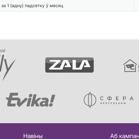
 за 1 (адну) падсетку ў месяц
Навіны
Аб кампан