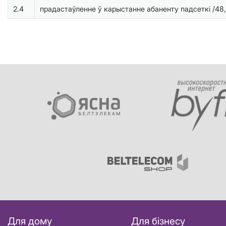
2.4
прадастаўленне ў карыстанне абаненту падсеткі /48,
Для дому
Для бізнесу