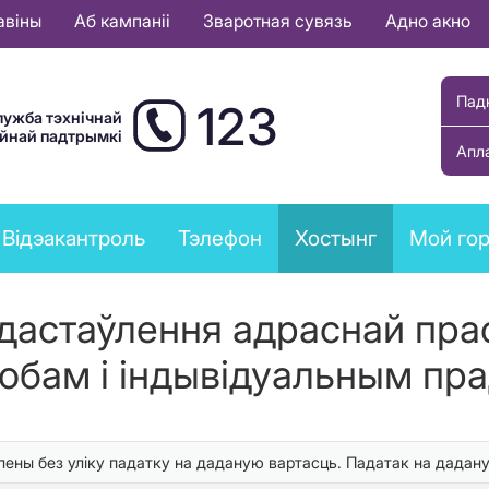
авіны
Аб кампаніі
Зваротная сувязь
Адно акно
Пад
123
лужба тэхнічнай
ыйнай падтрымкі
Апл
Відэакантроль
Тэлефон
Хостынг
Мой го
дастаўлення адраснай пра
бам і індывідуальным пр
ены без уліку падатку на даданую вартасць. Падатак на дадану