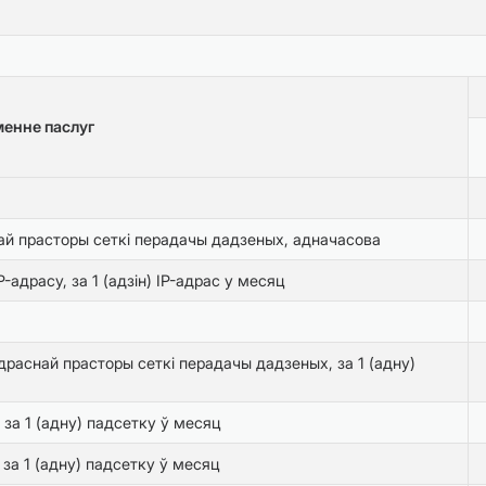
енне паслуг
ай прасторы сеткі перадачы дадзеных, адначасова
адрасу, за 1 (адзiн) IP-адрас у месяц
драснай прасторы сеткі перадачы дадзеных, за 1 (адну)
 за 1 (адну) падсетку ў месяц
за 1 (адну) падсетку ў месяц