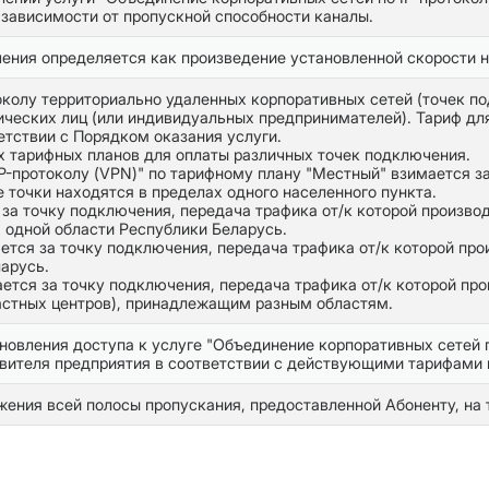
 зависимости от пропускной способности каналы.
ения определяется как произведение установленной скорости 
околу территориально удаленных корпоративных сетей (точек п
ческих лиц (или индивидуальных предпринимателей). Тариф дл
етствии с Порядком оказания услуги.
 тарифных планов для оплаты различных точек подключения.
P-протоколу (VPN)" по тарифному плану "Местный" взимается за
 точки находятся в пределах одного населенного пункта.
за точку подключения, передача трафика от/к которой производ
 одной области Республики Беларусь.
ется за точку подключения, передача трафика от/к которой про
арусь.
ется за точку подключения, передача трафика от/к которой про
астных центров), принадлежащим разным областям.
новления доступа к услуге "Объединение корпоративных сетей п
авителя предприятия в соответствии с действующими тарифами 
ения всей полосы пропускания, предоставленной Абоненту, на 