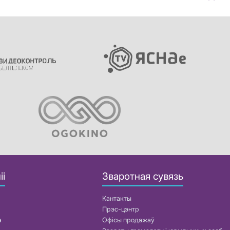
іі
Зваротная сувязь
Кантакты
Прэс-цэнтр
а
Офісы продажаў