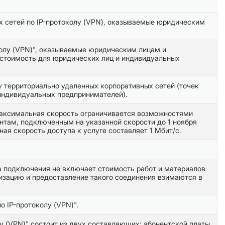
х сетей по IP-протоколу (VPN), оказываемые юридическим
колу (VPN)", оказываемые юридическим лицам и
 стоимость для юридических лиц и индивидуальных
у территориально удаленных корпоративных сетей (точек
 индивидуальных предпринимателей).
 максимальная скорость ограничивается возможностями
нтам, подключенным на указанной скорости до 1 ноября
ая скорость доступа к услуге составляет 1 Мбит/с.
а подключения не включает стоимость работ и материалов
низацию и предоставление такого соединения взимаются в
 IP-протоколу (VPN)".
 (VPN)" состоит из двух составляющих: абонентской платы