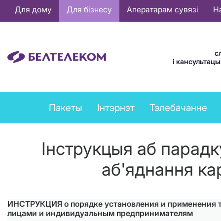
Основная
Для дому
Для бізнесу
Аператарам сувязі
Н
навигация
BE
с
і кансультац
Business
Пакеты
Інтэрнэт
Тэлебачанне
services
menu
Інструкцыя аб парадк
аб'яднання ка
ИНСТРУКЦИЯ о порядке установления и применения та
лицами и индивидуальным предпринимателям