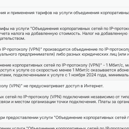
ия и применения тарифов на услуги объединения корпоративны
ифы на услуги "Объединения корпоративных сетей по IP-прото
чета налога на добавленную стоимость. Налог на добавленную
дательством.
 IP-протоколу (VPN)" производится объединение по IP-протокол
уального предпринимателя) либо разных юридических лиц (или
ение корпоративных сетей по IP-протоколу (VPN)" - 1 Мбит/с,
ступ к услуге со скоростью менее 1 Мбит/с оказывается абоне
тами, подключенными к услуге с 1 ноября 2024 года, минимальн
колу (VPN)" не предусматривает доступ в Интернет.
ых сетей по IP-протоколу (VPN) подключения независимо от тип
связи и местом организации точки подключения. Платы за орга
и предоставлении услуги "Объединение корпоративных сетей по
нии услуги "Объединение корпоративных сетей по IP-протоколу