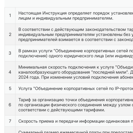
Настоящая Инструкция определяет порядок установлен
1
лицам и индивидуальным предпринимателям.
В соответствии с действующим законодательством тар
2
индивидуальным предпринимателям установлены без у
предпринимателей взимается в соответствии с законо
В рамках услуги "Объединение корпоративных сетей по
3
подключения) одного юридического лица (или индивид
Минимальная скорость подключения к услуге "Объедин
4
каналообразующего оборудования "последней мили". До
2024 года. При изменении условий подключения абонен
5
Услуга "Объединение корпоративных сетей по IP-прото
Тариф за организацию точки объединения корпоративн
6
по организации физического соединения между узлом 
соответствии с действующими тарифами.
7
Скорость приема и передачи информации одинаковая пр
Суммарный размер ежемесячной платы при предоставле