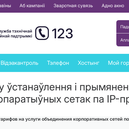
авіны
Аб кампаніі
Зваротная сувязь
Адно акно
Пад
123
лужба тэхнічнай
ыйнай падтрымкі
Апл
Відэакантроль
Тэлефон
Хостынг
Мой го
у ўстанаўлення і прымянен
рпаратыўных сетак па IP-п
рифов на услуги объединения корпоративных сетей по 