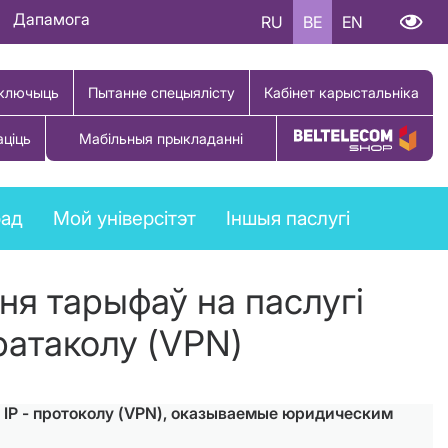
Дапамога
RU
BE
EN
ключыць
Пытанне спецыялісту
Кабінет карыстальніка
аціць
Мабільныя прыкладанні
Купіць тавар
рад
Мой універсітэт
Іншыя паслугі
ня тарыфаў на паслугі
ратаколу (VPN)
IP - протоколу (VPN), оказываемые юридическим