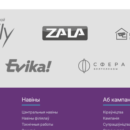
Навіны
Аб кампан
Цэнтральныя навіны
Кіраўніцтва
Навіны філіялаў
Кампанія
Тэхнічныя работы
Супрацоўніцтв