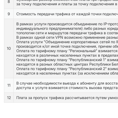
8
за точку подключения и платы за точку подключения в
9
Стоимость передачи трафика от каждой точки подключ
В рамках услуги производится объединение по IP-прот
индивидуального предпринимателя) либо разных юриди
топологии сети и маршрутов передачи трафика в соотв
В рамках одной сети VPN возможно применение разных
Оплата услуги "Объединение корпоративных сетей по I
производится к/от иной точке подключения, причем обе
10
Оплата по тарифному плану "Региональный" взимается 
находятся в различных населенных пунктах в пределах
Оплата по тарифному плану "Республиканский 1" взима
находятся в разных областных центрах Республики Бел
Оплата по тарифному плану "Республиканский 2" взима
находятся в населенных пунктах (за исключением обл
В случае необходимости выезда к абоненту для восста
11
доступа к услуге взимается стоимость вызова предст
12
Плата за пропуск трафика рассчитывается путем умнож