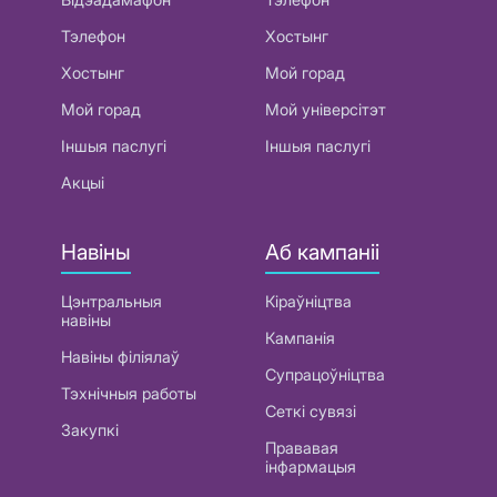
Тэлефон
Хостынг
Хостынг
Мой горад
Мой горад
Мой універсітэт
Іншыя паслугі
Іншыя паслугі
Акцыі
Навіны
Аб кампаніі
Цэнтральныя
Кіраўніцтва
навіны
Кампанія
Навіны філіялаў
Супрацоўніцтва
Тэхнічныя работы
Сеткі сувязі
Закупкі
Прававая
інфармацыя