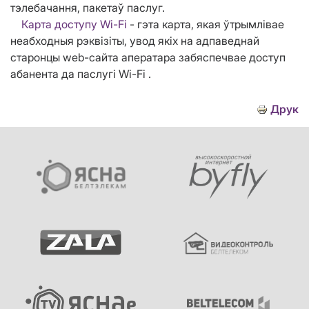
тэлебачання, пакетаў паслуг.
Карта доступу Wi-Fi
- гэта карта, якая ўтрымлівае
неабходныя рэквізіты, увод якіх на адпаведнай
старонцы web-сайта аператара забяспечвае доступ
абанента да паслугі Wi-Fi .
Друк