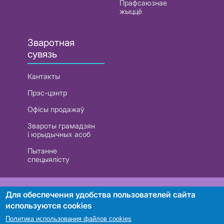
Прафсаюзнае
жыццё
Зваротная
сувязь
Кантакты
Прэс-цэнтр
Офісы продажаў
Звароты грамадзян
і юрыдычных асоб
Пытанне
спецыялісту
РУП «Белтэлекам». УНП 101007741
Для обеспечения удобства пользователей сайта
используются cookies
Политика использования файлов cookies