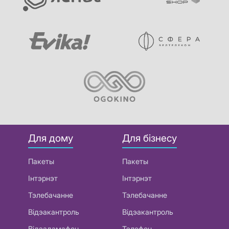
Для дому
Для бізнесу
Пакеты
Пакеты
Інтэрнэт
Інтэрнэт
Тэлебачанне
Тэлебачанне
Відэакантроль
Відэакантроль
Відэадамафон
Тэлефон