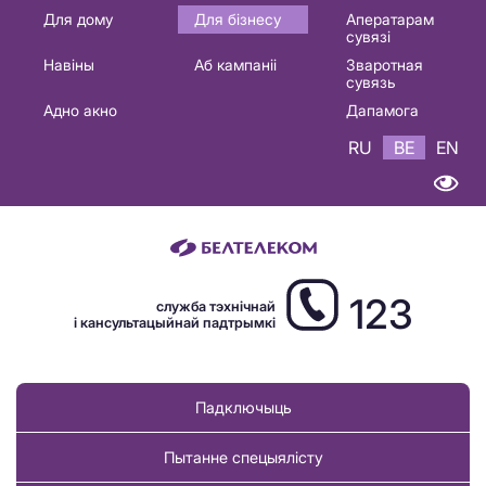
Основная
Для дому
Для бізнесу
Аператарам
сувязі
навигация
Навіны
Аб кампаніі
Зваротная
BE
сувязь
Адно акно
Дапамога
RU
BE
EN
123
служба тэхнічнай
і кансультацыйнай падтрымкі
Падключыць
Пытанне спецыялісту