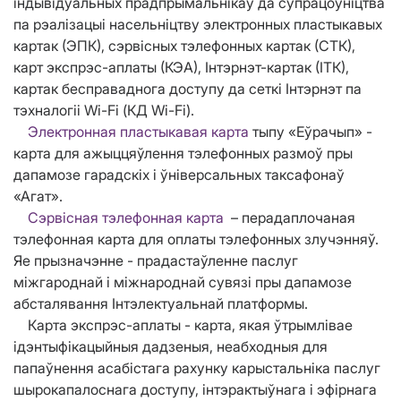
індывідуальных прадпрымальнікаў да супрацоўніцтва
па рэалізацыі насельніцтву электронных пластыкавых
картак (ЭПК), сэрвісных тэлефонных картак (СТК),
карт экспрэс-аплаты (КЭА), Інтэрнэт-картак (ІТК),
картак бесправаднога доступу да сеткі Інтэрнэт па
тэхналогіі Wi-Fi (КД Wi-Fi).
Электронная пластыкавая карта
тыпу «Еўрачып» -
карта для ажыццяўлення тэлефонных размоў пры
дапамозе гарадскіх і ўніверсальных таксафонаў
«Агат».
Сэрвісная тэлефонная карта
– перадаплочаная
тэлефонная карта для оплаты тэлефонных злучэнняў.
Яе прызначэнне - прадастаўленне паслуг
міжгароднай і міжнароднай сувязі пры дапамозе
абсталявання Інтэлектуальнай платформы.
Карта экспрэс-аплаты - карта, якая ўтрымлівае
ідэнтыфікацыйныя дадзеныя, неабходныя для
папаўнення асабістага рахунку карыстальніка паслуг
шырокапалоснага доступу, інтэрактыўнага і эфірнага