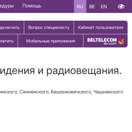
цедуры
Помощь
RU
BE
EN
дключить
Вопрос специалисту
Кабинет пользователя
латить
Мобильные приложения
Купить товар
видения и радиовещания.
очинского, Сенненского, Бешенковичского, Чашникского