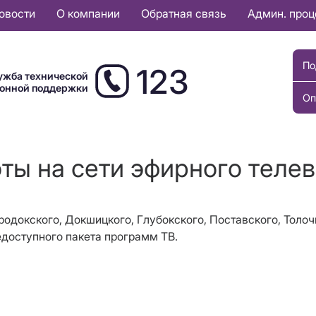
овости
О компании
Обратная связь
Админ. про
По
123
ужба технической
ионной поддержки
Оп
оты на сети эфирного теле
 Городокского, Докшицкого, Глубокского, Поставского, Тол
едоступного пакета программ ТВ.