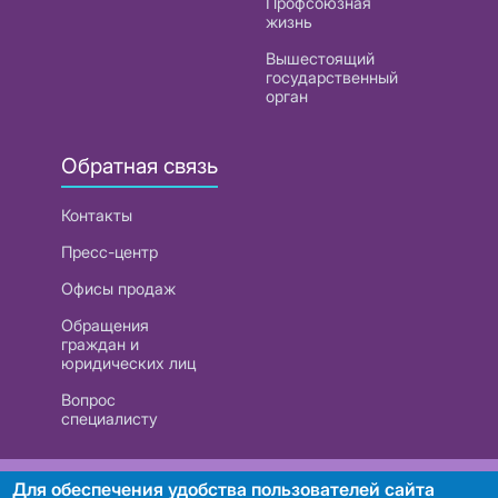
Профсоюзная
жизнь
Вышестоящий
государственный
орган
Обратная связь
Контакты
Пресс-центр
Офисы продаж
Обращения
граждан и
юридических лиц
Вопрос
специалисту
РУП «Белтелеком». УНП 101007741
Для обеспечения удобства пользователей сайта