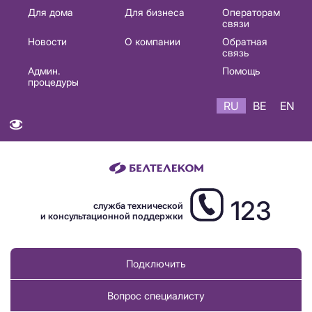
Основная
Для дома
Для бизнеса
Операторам
связи
навигация
Новости
О компании
Обратная
RU
связь
Админ.
Помощь
процедуры
RU
BE
EN
123
служба технической
и консультационной поддержки
Подключить
Вопрос специалисту