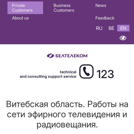
Основная
Private
Business
News
Customers
Customers
навигация
About us
Feedback
EN
RU
BE
EN
123
technical
and consulting support service
Витебская область. Работы на
сети эфирного телевидения и
радиовещания.