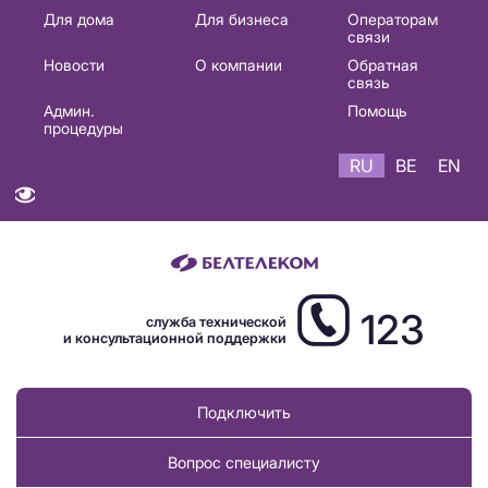
Основная
Для дома
Для бизнеса
Операторам
связи
навигация
Новости
О компании
Обратная
RU
связь
Админ.
Помощь
процедуры
RU
BE
EN
123
служба технической
и консультационной поддержки
Подключить
Вопрос специалисту