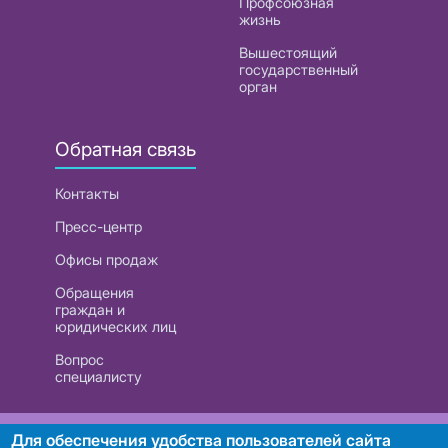
Профсоюзная
жизнь
Вышестоящий
государственный
орган
Обратная связь
Контакты
Пресс-центр
Офисы продаж
Обращения
граждан и
юридических лиц
Вопрос
специалисту
РУП «Белтелеком». УНП 101007741
Для обеспечения удобства пользователей сайта