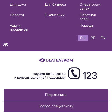
Основная
Для дома
Для бизнеса
Операторам
связи
навигация
Новости
О компании
Обратная
RU
связь
Админ.
Помощь
процедуры
RU
BE
EN
123
служба технической
и консультационной поддержки
Подключить
Вопрос специалисту