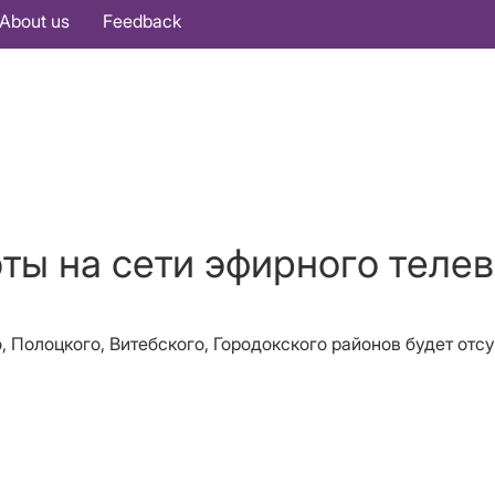
About us
Feedback
оты на сети эфирного теле
о, Полоцкого, Витебского, Городокского районов будет от