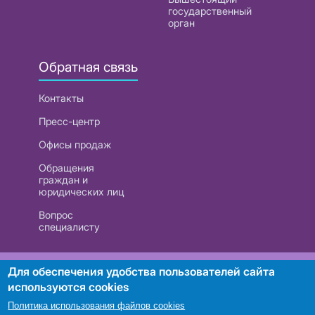
государственный
орган
Обратная связь
Контакты
Пресс-центр
Офисы продаж
Обращения
граждан и
юридических лиц
Вопрос
специалисту
РУП «Белтелеком». УНП 101007741
Для обеспечения удобства пользователей сайта
используются cookies
Политика использования файлов cookies