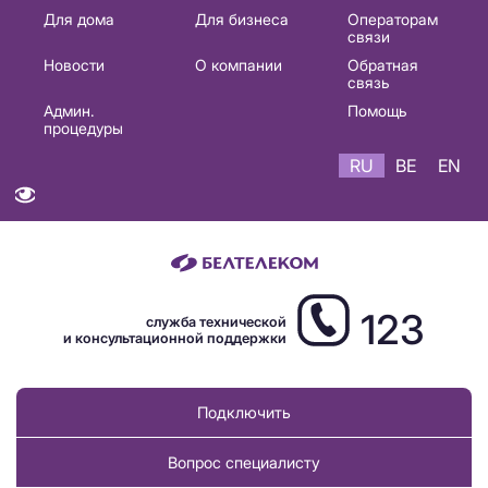
Основная
Для дома
Для бизнеса
Операторам
связи
навигация
Новости
О компании
Обратная
RU
связь
Админ.
Помощь
процедуры
RU
BE
EN
123
служба технической
и консультационной поддержки
Подключить
Вопрос специалисту