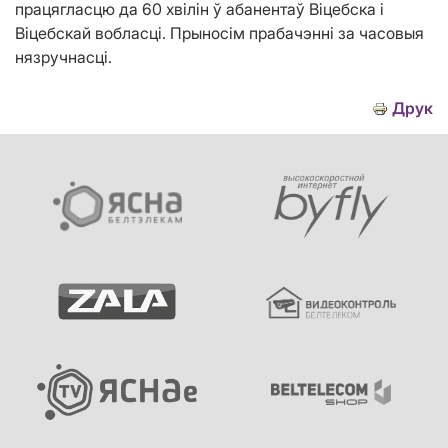
працягласцю да 60 хвілін ў абанентаў Віцебска і
Віцебскай вобласці. Прыносім прабачэнні за часовыя
нязручнасці.
Друк