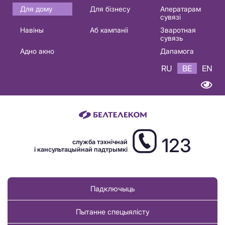
Основная
Для дому
Для бізнесу
Аператарам
сувязі
навигация
Навіны
Аб кампаніі
Зваротная
BE
сувязь
Адно акно
Дапамога
RU
BE
EN
123
служба тэхнічнай
і кансультацыйнай падтрымкі
Падключыць
Пытанне спецыялісту