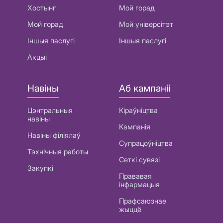
Хостынг
Мой горад
Мой горад
Мой універсітэт
Іншыя паслугі
Іншыя паслугі
Акцыі
Навіны
Аб кампаніі
Цэнтральныя
Кіраўніцтва
навіны
Кампанія
Навіны філіялаў
Супрацоўніцтва
Тэхнічныя работы
Сеткі сувязі
Закупкі
Прававая
інфармацыя
Прафсаюзнае
жыццё