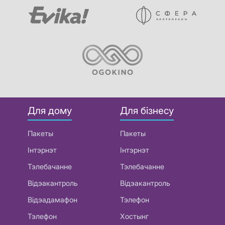
Для дому
Для бізнесу
Пакеты
Пакеты
Інтэрнэт
Інтэрнэт
Тэлебачанне
Тэлебачанне
Відэакантроль
Відэакантроль
Відэадамафон
Тэлефон
Тэлефон
Хостынг