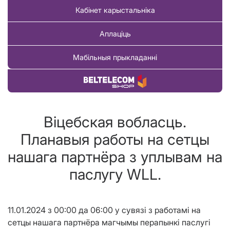
Кабінет карыстальніка
Аплаціць
Мабільныя прыкладанні
Купіць тавар
Віцебская вобласць.
Планавыя работы на сетцы
нашага партнёра з уплывам на
паслугу WLL.
11.01.2024 з 00:00 да 06:00 у сувязі з работамi на
сетцы нашага партнёра магчымы перапынкi паслугі