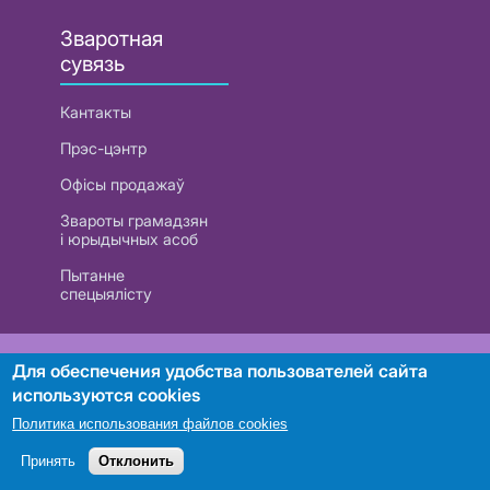
Зваротная
сувязь
Кантакты
Прэс-цэнтр
Офісы продажаў
Звароты грамадзян
і юрыдычных асоб
Пытанне
спецыялісту
РУП «Белтэлекам». УНП 101007741
Для обеспечения удобства пользователей сайта
используются cookies
Политика использования файлов cookies
Пошук
Принять
Отклонить