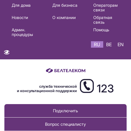
Основная
Для дома
Для бизнеса
Операторам
связи
навигация
Новости
О компании
Обратная
RU
связь
Админ.
Помощь
процедуры
RU
BE
EN
123
служба технической
и консультационной поддержки
Подключить
Вопрос специалисту