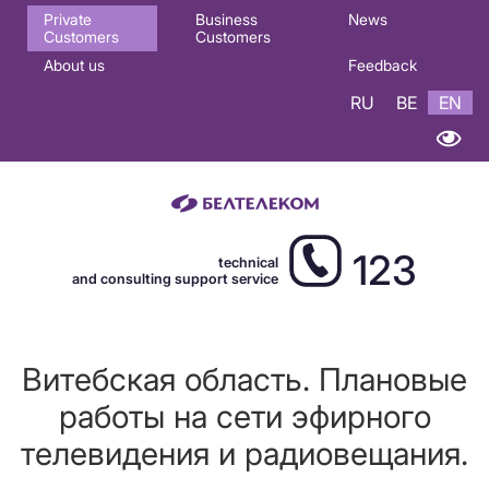
Основная
Private
Business
News
Customers
Customers
навигация
About us
Feedback
EN
RU
BE
EN
123
technical
and consulting support service
Витебская область. Плановые
работы на сети эфирного
телевидения и радиовещания.