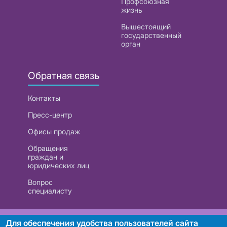
Профсоюзная
жизнь
Вышестоящий
государственный
орган
Обратная связь
Контакты
Пресс-центр
Офисы продаж
Обращения
граждан и
юридических лиц
Вопрос
специалисту
РУП «Белтелеком». УНП 101007741
Для обеспечения удобства пользователей сайта