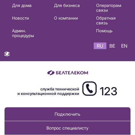
Основная
Для дома
Для бизнеса
Операторам
связи
навигация
Новости
О компании
Обратная
RU
связь
Админ.
Помощь
процедуры
RU
BE
EN
123
служба технической
и консультационной поддержки
Подключить
Вопрос специалисту