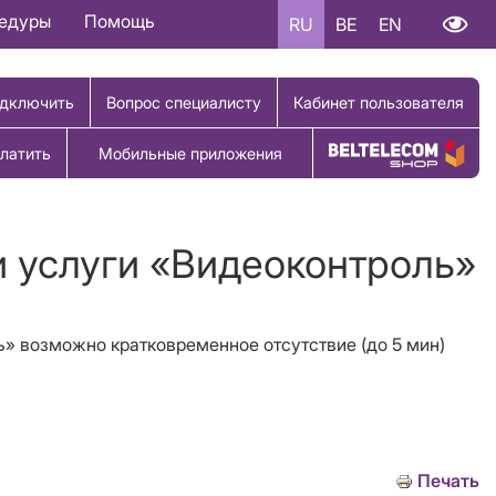
цедуры
Помощь
RU
BE
EN
дключить
Вопрос специалисту
Кабинет пользователя
латить
Мобильные приложения
Купить товар
и услуги «Видеоконтроль»
ль» возможно кратковременное отсутствие (до 5 мин)
Печать