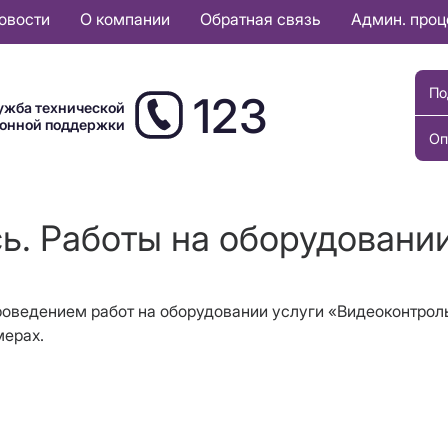
овости
О компании
Обратная связь
Админ. про
По
123
ужба технической
ионной поддержки
Оп
ь. Работы на оборудовани
с проведением работ на оборудовании услуги «Видеоконтро
мерах.