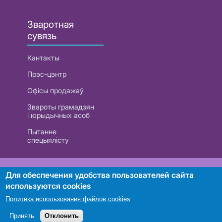
Зваротная
сувязь
Кантакты
Прэс-цэнтр
Офісы продажаў
Звароты грамадзян
і юрыдычных асоб
Пытанне
спецыялісту
РУП «Белтэлекам». УНП 101007741
Для обеспечения удобства пользователей сайта
используются cookies
Политика использования файлов cookies
Пошук
Принять
Отклонить