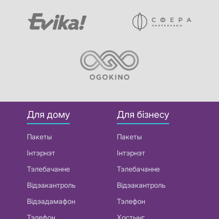
Для дому
Для бізнесу
Пакеты
Пакеты
Інтэрнэт
Інтэрнэт
Тэлебачанне
Тэлебачанне
Відэакантроль
Відэакантроль
Відэадамафон
Тэлефон
Тэлефон
Хостынг