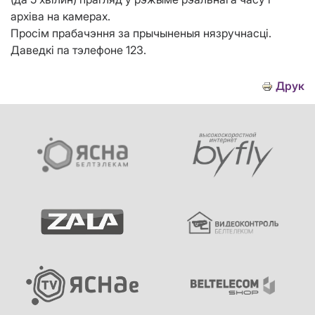
архіва на камерах.
Просім прабачэння за прычыненыя нязручнасці.
Даведкі па тэлефоне 123.
Друк