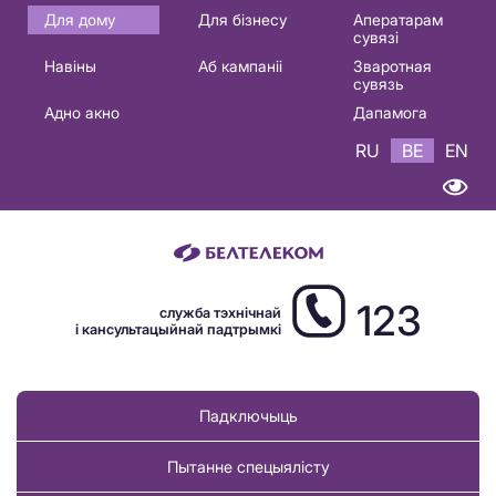
Основная
Для дому
Для бізнесу
Аператарам
сувязі
навигация
Навіны
Аб кампаніі
Зваротная
BE
сувязь
Адно акно
Дапамога
RU
BE
EN
123
служба тэхнічнай
і кансультацыйнай падтрымкі
Падключыць
Пытанне спецыялісту