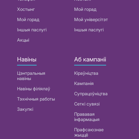
Хостынг
Мой горад
Мой горад
Мой універсітэт
Іншыя паслугі
Іншыя паслугі
Акцыі
Навіны
Аб кампаніі
Цэнтральныя
Кіраўніцтва
навіны
Кампанія
Навіны філіялаў
Супрацоўніцтва
Тэхнічныя работы
Сеткі сувязі
Закупкі
Прававая
інфармацыя
Прафсаюзнае
жыццё