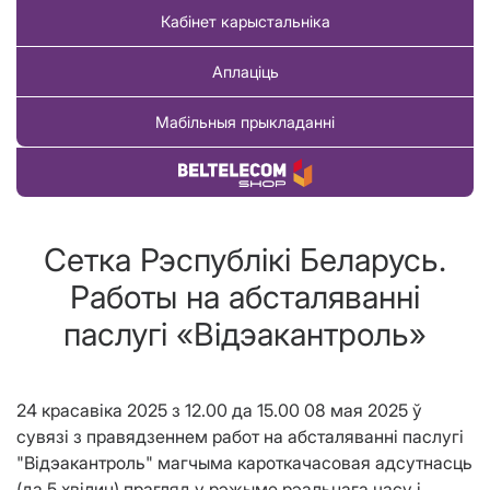
Кабінет карыстальніка
Аплаціць
Мабільныя прыкладанні
Купіць тавар
Сетка Рэспублiкi Беларусь.
Работы на абсталяваннi
паслугi «Вiдэакантроль»
24 красавiка 2025 з 12.00 да 15.00 08 мая 2025 ў
сувязі з правядзеннем работ на абсталяванні паслугі
"Відэакантроль" магчыма кароткачасовая адсутнасць
(да 5 хвiлин) прагляд у рэжыме рэальнага часу і