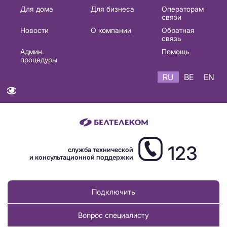
Основная
Для дома
Для бизнеса
Операторам
связи
навигация
Новости
О компании
Обратная
RU
связь
Админ.
Помощь
процедуры
RU
BE
EN
123
служба технической
и консультационной поддержки
Подключить
Вопрос специалисту