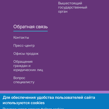
Вышестоящий
государственный
орган
Обратная связь
Контакты
Пресс-центр
Офисы продаж
Обращения
граждан и
юридических лиц
Вопрос
специалисту
РУП «Белтелеком». УНП 101007741
Для обеспечения удобства пользователей сайта
используются cookies