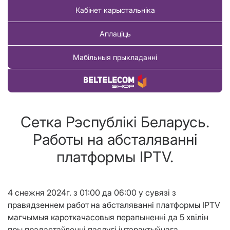
Кабінет карыстальніка
Аплаціць
Мабільныя прыкладанні
Купіць тавар
Сетка Рэспублікі Беларусь.
Работы на абсталяванні
платформы IPTV.
4 снежня 2024г. з 01:00 да 06:00 у сувязі з
правядзеннем работ на абсталяванні платформы IPTV
магчымыя кароткачасовыя перапыненні да 5 хвілін
пры прадастаўленні паслугі інтэрактыўнага