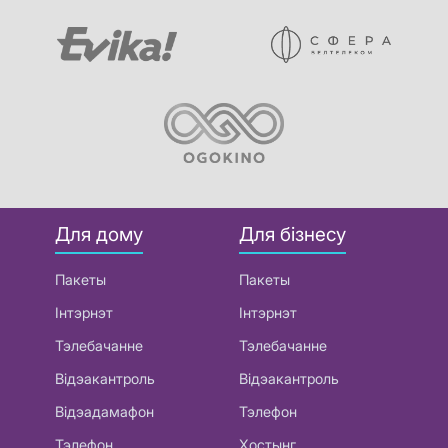
Для дому
Для бізнесу
Пакеты
Пакеты
Інтэрнэт
Інтэрнэт
Тэлебачанне
Тэлебачанне
Відэакантроль
Відэакантроль
Відэадамафон
Тэлефон
Тэлефон
Хостынг