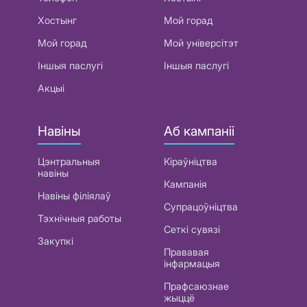
Хостынг
Мой горад
Мой горад
Мой універсітэт
Іншыя паслугі
Іншыя паслугі
Акцыі
Навіны
Аб кампаніі
Цэнтральныя
Кіраўніцтва
навіны
Кампанія
Навіны філіялаў
Супрацоўніцтва
Тэхнічныя работы
Сеткі сувязі
Закупкі
Прававая
інфармацыя
Прафсаюзнае
жыццё