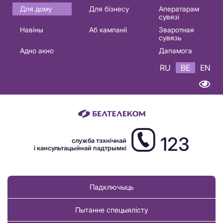
Основная
Для дому
Для бізнесу
Аператарам
сувязі
навигация
Навіны
Аб кампаніі
Зваротная
BE
сувязь
Адно акно
Дапамога
RU
BE
EN
123
служба тэхнічнай
і кансультацыйнай падтрымкі
Падключыць
Пытанне спецыялісту