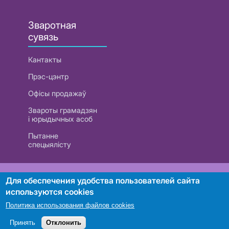
Зваротная
сувязь
Кантакты
Прэс-цэнтр
Офісы продажаў
Звароты грамадзян
і юрыдычных асоб
Пытанне
спецыялісту
РУП «Белтэлекам». УНП 101007741
Для обеспечения удобства пользователей сайта
используются cookies
Политика использования файлов cookies
Пошук
Принять
Отклонить