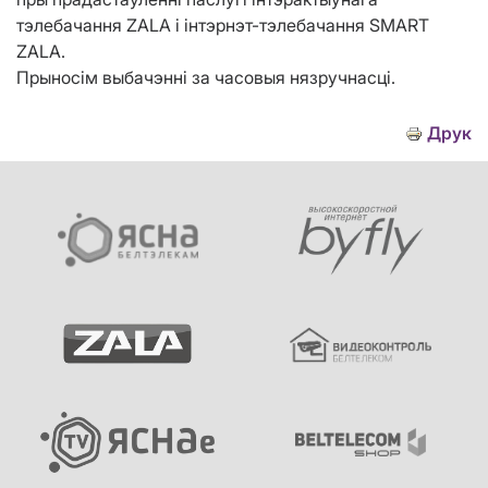
тэлебачання ZALA і інтэрнэт-тэлебачання SMART
ZALA.
Прыносім выбачэнні за часовыя нязручнасці.
Друк