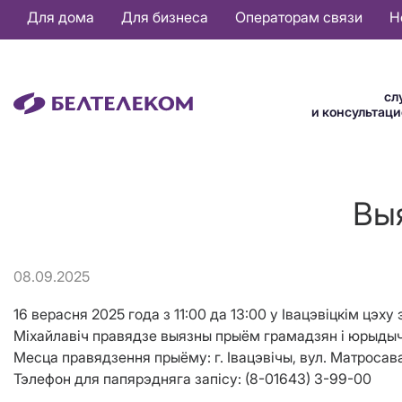
Основная
Для дома
Для бизнеса
Операторам связи
Н
навигация
RU
сл
и консультац
Вы
08.09.2025
16 верасня 2025 года з 11:00 да 13:00 у Івацэвіцкім цэ
Міхайлавіч правядзе выязны прыём грамадзян і юрыдычн
Месца правядзення прыёму: г. Івацэвічы, вул. Матросава,
Тэлефон для папярэдняга запісу: (8-01643) 3-99-00