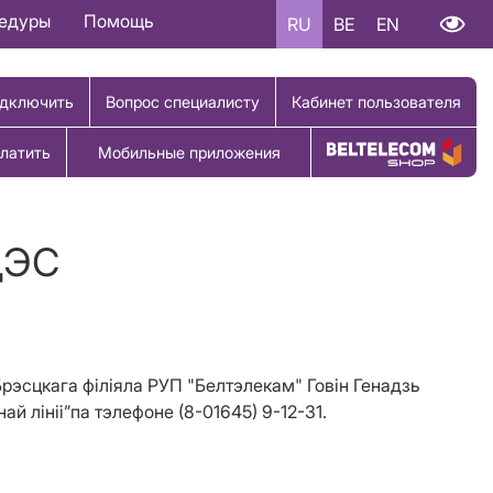
цедуры
Помощь
RU
BE
EN
дключить
Вопрос специалисту
Кабинет пользователя
латить
Мобильные приложения
Купить товар
ЦЭС
 Брэсцкага філіяла РУП "Белтэлекам" Говін Генадзь
лініі”па тэлефоне (8-01645) 9-12-31.