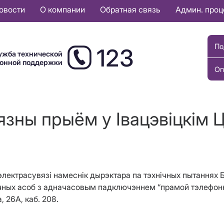
овости
О компании
Обратная связь
Админ. про
По
123
ужба технической
ионной поддержки
Оп
язны прыём у Івацэвіцкім 
ху электрасувязі намеснік дырэктара па тэхнічных пытаннях
ых асоб з адначасовым падключэннем “прамой тэлефоннай 
 26А, каб. 208.