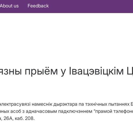
About us
Feedback
язны прыём у Івацэвіцкім 
ху электрасувязі намеснік дырэктара па тэхнічных пытаннях
ых асоб з адначасовым падключэннем “прамой тэлефоннай 
 26А, каб. 208.