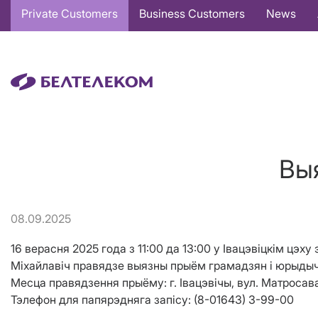
Основная
Private Customers
Business Customers
News
навигация
EN
Вы
08.09.2025
16 верасня 2025 года з 11:00 да 13:00 у Івацэвіцкім цэ
Міхайлавіч правядзе выязны прыём грамадзян і юрыдычн
Месца правядзення прыёму: г. Івацэвічы, вул. Матросава,
Тэлефон для папярэдняга запісу: (8-01643) 3-99-00