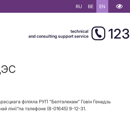
RU
BE
EN
123
technical
and consulting support service
ЦЭС
 Брэсцкага філіяла РУП "Белтэлекам" Говін Генадзь
лініі”па тэлефоне (8-01645) 9-12-31.