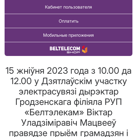
Кабинет пользователя
Оплатить
Мобильные приложения
Купить товар
15 жніўня 2023 года з 10.00 да
12.00 у Дзятлаўскім участку
электрасувязі дырэктар
Гродзенскага філіяла РУП
«Белтэлекам» Віктар
Уладзіміравіч Мацвееў
правядзе прыём грамадзян і