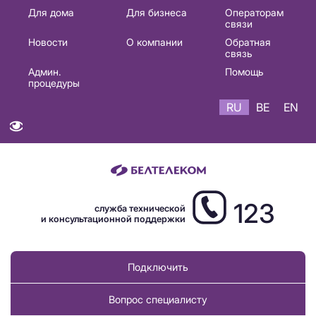
Основная
Для дома
Для бизнеса
Операторам
связи
навигация
Новости
О компании
Обратная
RU
связь
Админ.
Помощь
процедуры
RU
BE
EN
123
служба технической
и консультационной поддержки
Подключить
Вопрос специалисту