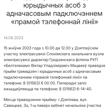
юрыдычных асоб з
адначасовым падключэннем
«прамой тэлефоннай лініі»
14.08.2023
15 жніўня 2023 года з 10.00 да 12.00 у Дзятлаўскім
участку электрасувязі Слонімскага занальнага вузла
электрасувязі дырэктар Гродзенскага філіяла РУП
«Белтэлекам» Віктар Уладзіміравіч Мацвееў правядзе
прыём грамадзян і юрыдычных асоб з адначасовым
падключэннем «прамой тэлефоннай лініі» па
тэлефоне: 8 (01563) 6 00 00. Папярэдні запіс
ажыццяўляецца па тэлефоне: 8 (01562) 6-14-40.
Месца правядзення прыёму: г.Дзятлава, вул.
Савецкая, 3а, 1-ы паверх кабінет начальніка ўчастка