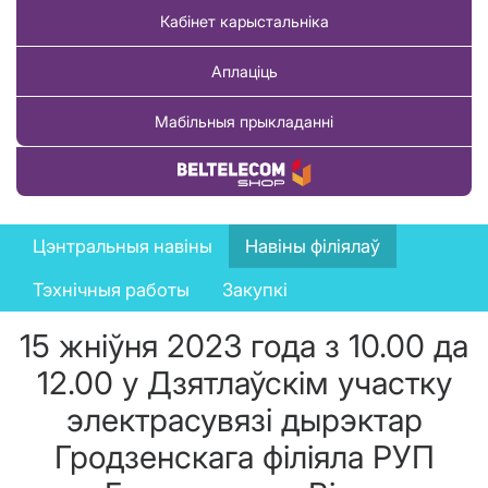
Кабінет карыстальніка
Аплаціць
Мабільныя прыкладанні
Купіць тавар
News
Цэнтральныя навіны
Навіны філіялаў
menu
Тэхнічныя работы
Закупкі
15 жніўня 2023 года з 10.00 да
12.00 у Дзятлаўскім участку
электрасувязі дырэктар
Гродзенскага філіяла РУП