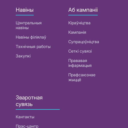
Навіны
Аб кампаніі
Цэнтральныя
Кіраўніцтва
навіны
Кампанія
Навіны філіялаў
Супрацоўніцтва
Тэхнічныя работы
Сеткі сувязі
Закупкі
Прававая
інфармацыя
Прафсаюзнае
жыццё
Зваротная
сувязь
Кантакты
Прэс-цэнтр