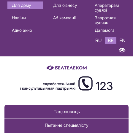
Основная
Для дому
Для бізнесу
Аператарам
сувязі
навигация
Навіны
Аб кампаніі
Зваротная
BE
сувязь
Адно акно
Дапамога
RU
BE
EN
123
служба тэхнічнай
і кансультацыйнай падтрымкі
Падключыць
Пытанне спецыялісту