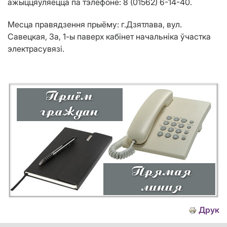
ажыццяўляецца па тэлефоне: 8 (01562) 6-14-40.
Месца правядзення прыёму: г.Дзятлава, вул.
Савецкая, 3а, 1-ы паверх кабінет начальніка ўчастка
электрасувязі.
Друк