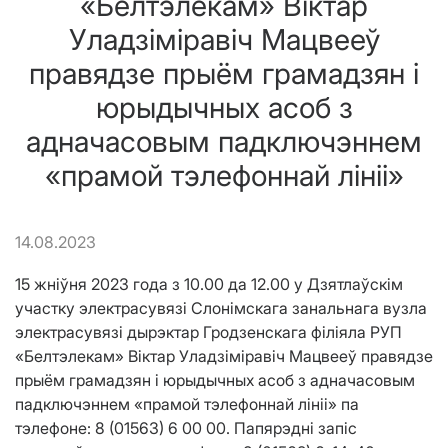
«Белтэлекам» Віктар
Уладзіміравіч Мацвееў
правядзе прыём грамадзян і
юрыдычных асоб з
адначасовым падключэннем
«прамой тэлефоннай лініі»
14.08.2023
15 жніўня 2023 года з 10.00 да 12.00 у Дзятлаўскім
участку электрасувязі Слонімскага занальнага вузла
электрасувязі дырэктар Гродзенскага філіяла РУП
«Белтэлекам» Віктар Уладзіміравіч Мацвееў правядзе
прыём грамадзян і юрыдычных асоб з адначасовым
падключэннем «прамой тэлефоннай лініі» па
тэлефоне: 8 (01563) 6 00 00. Папярэдні запіс