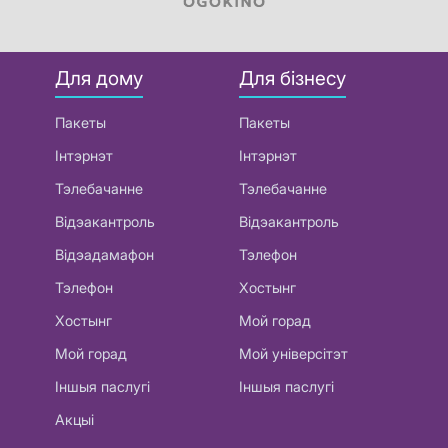
Для дому
Для бізнесу
Пакеты
Пакеты
Інтэрнэт
Інтэрнэт
Тэлебачанне
Тэлебачанне
Відэакантроль
Відэакантроль
Відэадамафон
Тэлефон
Тэлефон
Хостынг
Хостынг
Мой горад
Мой горад
Мой універсітэт
Іншыя паслугі
Іншыя паслугі
Акцыі