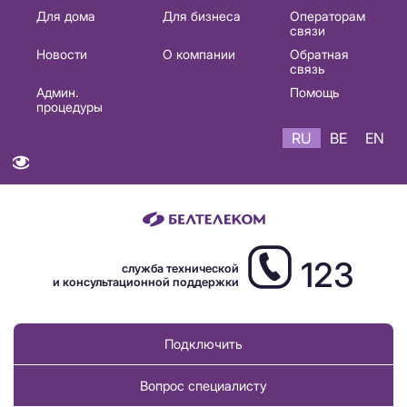
Основная
Для дома
Для бизнеса
Операторам
связи
навигация
Новости
О компании
Обратная
RU
связь
Админ.
Помощь
процедуры
RU
BE
EN
123
служба технической
и консультационной поддержки
Подключить
Вопрос специалисту