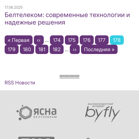
17.06.2025
Белтелеком: современные технологии и
надежные решения
Нумерация
Первая
« Первая
←
‹‹
…
Page
174
Page
175
Page
176
Page
177
Текущая
178
страниц
страница
Page
179
Page
180
Page
181
Page
182
…
Следующая
››
Последняя
Последняя »
страница
страница
страница
!!!!!!!!!!!!!!!!
RSS Новости