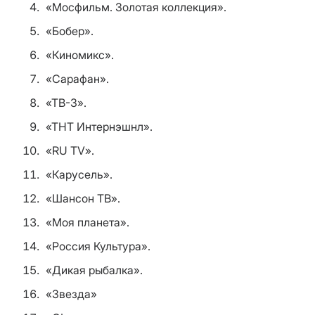
«Мосфильм. Золотая коллекция».
«Бобер».
«Киномикс».
«Сарафан».
«ТВ-3».
«ТНТ Интернэшнл».
«RU TV».
«Карусель».
«Шансон ТВ».
«Моя планета».
«Россия Культура».
«Дикая рыбалка».
«Звезда»