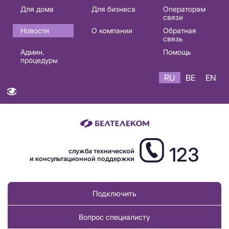
Основная
Для дома
Для бизнеса
Операторам
связи
навигация
Новости
О компании
Обратная
RU
связь
Админ.
Помощь
процедуры
RU
BE
EN
123
служба технической
и консультационной поддержки
Подключить
Вопрос специалисту