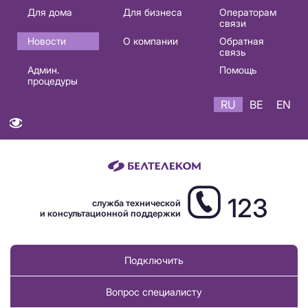
Основная
Для дома
Для бизнеса
Операторам
связи
навигация
Новости
О компании
Обратная
RU
связь
Админ.
Помощь
процедуры
RU
BE
EN
123
служба технической
и консультационной поддержки
Подключить
Вопрос специалисту