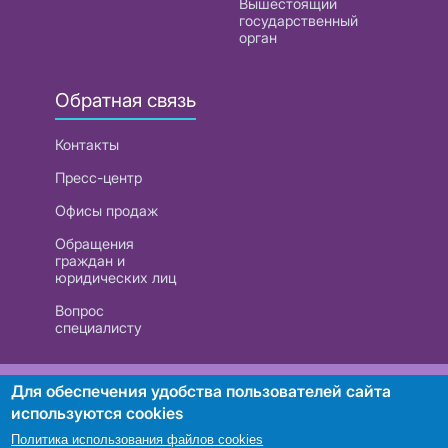
Вышестоящий
государственный
орган
Обратная связь
Контакты
Пресс-центр
Офисы продаж
Обращения
граждан и
юридических лиц
Вопрос
специалисту
РУП «Белтелеком». УНП 101007741
Для обеспечения удобства пользователей сайта
используются cookies
Политика использования файлов cookies