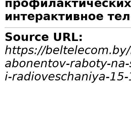
профилактических 
интерактивное те
Source URL:
https://beltelecom.b
abonentov-raboty-na-s
i-radioveschaniya-15