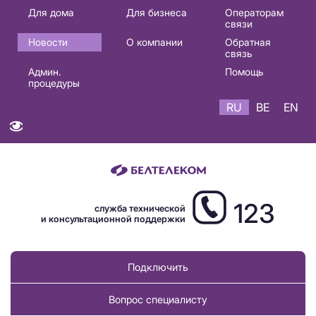
Основная
Для дома
Для бизнеса
Операторам
связи
навигация
Новости
О компании
Обратная
RU
связь
Админ.
Помощь
процедуры
RU
BE
EN
123
служба технической
и консультационной поддержки
Подключить
Вопрос специалисту