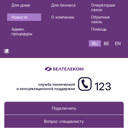
Основная
Для дома
Для бизнеса
Операторам
связи
навигация
Новости
О компании
Обратная
RU
связь
Админ.
Помощь
процедуры
RU
BE
EN
123
служба технической
и консультационной поддержки
Подключить
Вопрос специалисту