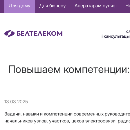
Основная
Для дому
Для бізнесу
Аператарам сувязі
Н
навигация
BE
с
і кансультац
Повышаем компетенции:
13.03.2025
Задачи, навыки и компетенции современных руководите
начальников узлов, участков, цехов электросвязи, рад