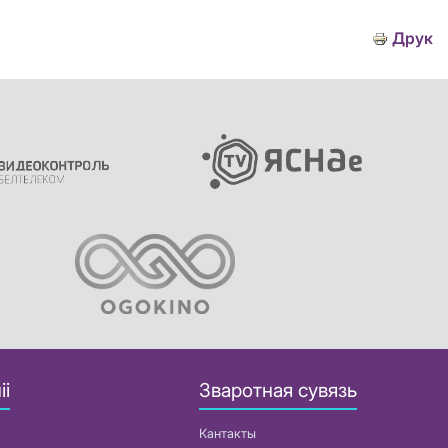
Друк
іі
Зваротная сувязь
Кантакты