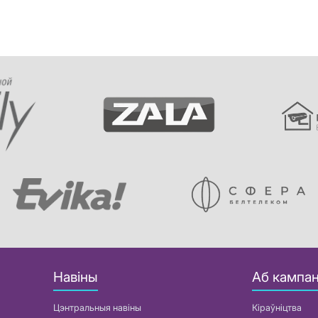
Навіны
Аб кампан
Цэнтральныя навіны
Кіраўніцтва