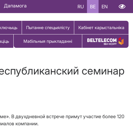
Дапамога
RU
BE
EN
ключыць
Пытанне спецыялісту
Кабінет карыстальніка
аціць
Мабільныя прыкладанні
Купіць тавар
еспубликанский семинар
е». В двухдневной встрече примут участие более 120
лиалов компании.