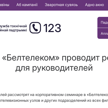
авіны
Аб кампаніі
Зваротная сувязь
Адно акно
Пад
123
лужба тэхнічнай
ыйнай падтрымкі
Апл
 «Белтелеком» проводит р
для руководителей
лей рассмотрят на корпоративном семинаре в «Белтелеком
иотелевизионных узлов и других подразделений из всех фи