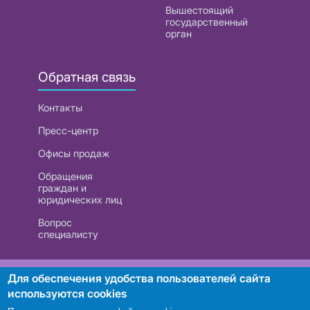
Вышестоящий
государственный
орган
Обратная связь
Контакты
Пресс-центр
Офисы продаж
Обращения
граждан и
юридических лиц
Вопрос
специалисту
РУП «Белтелеком». УНП 101007741
Для обеспечения удобства пользователей сайта
используются cookies