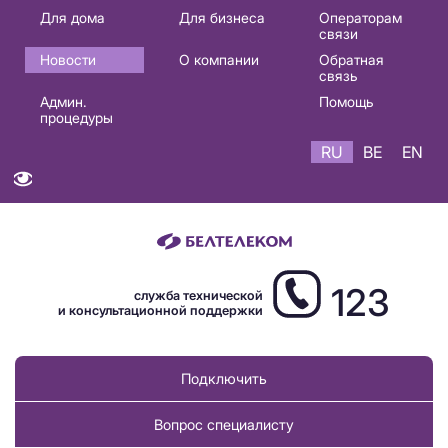
Основная
Для дома
Для бизнеса
Операторам
связи
навигация
Новости
О компании
Обратная
RU
связь
Админ.
Помощь
процедуры
RU
BE
EN
123
служба технической
и консультационной поддержки
Подключить
Вопрос специалисту