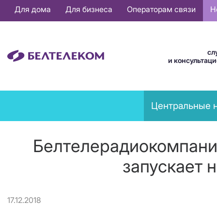
Основная
Для дома
Для бизнеса
Операторам связи
Н
навигация
RU
сл
и консультац
News
Центральные 
menu
Белтелерадиокомпани
запускает 
17.12.2018