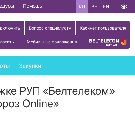
цедуры
Помощь
RU
BE
EN
дключить
Вопрос специалисту
Кабинет пользователя
латить
Мобильные приложения
Купить товар
боты
Закупки
жке РУП «Белтелеком»
роз Online»