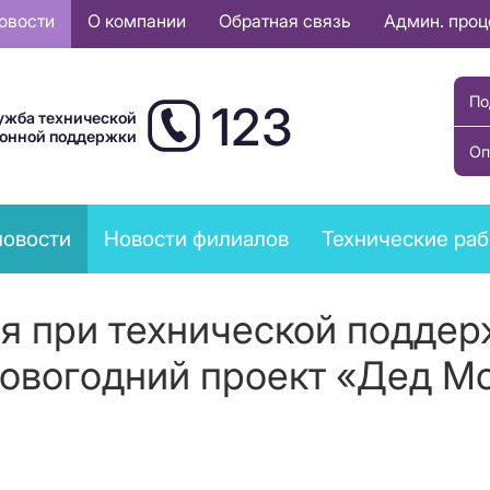
овости
О компании
Обратная связь
Админ. про
По
123
ужба технической
ионной поддержки
Оп
новости
Новости филиалов
Технические ра
я при технической поддер
новогодний проект «Дед Мо