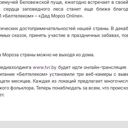
дремучей Беловежской пуще, ежегодно встречает в своей
 сердца заповедного леса станет еще ближе благод
 «Белтелеком» – «Дед Мороз Online».
ических достопримечательностей нашей страны. В декаб
мых сказок, принять участие в праздничных забавах, по
а Мороза страны можно не выходя из дома.
 медиахолдинга
www.tvr.by
будет идти онлайн-трансляция
омпании «Белтелеком» установили три веб-камеры с в
цати месяцев. Каждая из локаций предлагает многочи
ого фольклора. Теперь понаблюдать за всем, что происх
т.