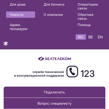
Основная
Для дома
Для бизнеса
Операторам
связи
навигация
Новости
О компании
Обратная
RU
связь
Админ.
Помощь
процедуры
RU
BE
EN
123
служба технической
и консультационной поддержки
Подключить
Вопрос специалисту