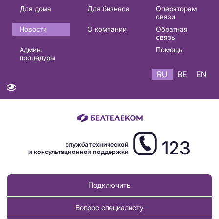
Основная
Для дома
Для бизнеса
Операторам
связи
навигация
Новости
О компании
Обратная
RU
связь
Админ.
Помощь
процедуры
RU
BE
EN
123
служба технической
и консультационной поддержки
Подключить
Вопрос специалисту