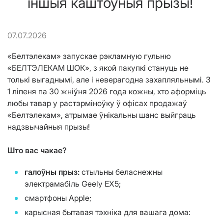
іншыя каштоўныя прызы!
07.07.2026
«Белтэлекам» запускае рэкламную гульню
«БЕЛТЭЛЕКАМ ШОК», з якой пакупкі стануць не
толькі выгаднымі, але і неверагодна захапляльнымі. З
1 ліпеня па 30 жніўня 2026 года кожны, хто аформіць
любы тавар у растэрміноўку ў офісах продажаў
«Белтэлекам», атрымае ўнікальны шанс выйграць
надзвычайныя прызы!
Што вас чакае?
галоўны
прыз:
стыльны беласнежны
электрамабіль Geely EX5;
смартфоны Apple;
карысная бытавая тэхніка для вашага дома: