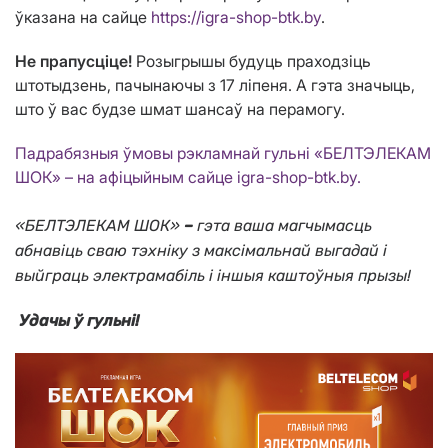
ўказана на сайце
https://igra-shop-btk.by
.
Не прапусціце!
Розыгрышы будуць праходзіць
штотыдзень, пачынаючы з 17 ліпеня. А гэта значыць,
што ў вас будзе шмат шансаў на перамогу.
Падрабязныя ўмовы рэкламнай гульні «БЕЛТЭЛЕКАМ
ШОК» – на афіцыйным сайце igra-shop-btk.by.
«БЕЛТЭЛЕКАМ ШОК»
–
гэта ваша магчымасць
абнавіць сваю тэхніку з максімальнай выгадай і
выйграць электрамабіль і іншыя каштоўныя прызы!
Удачы ў гульні!