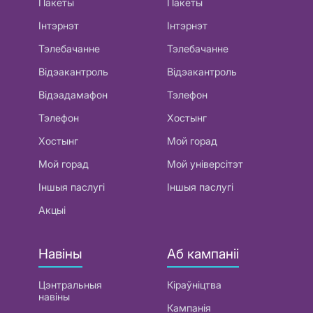
Пакеты
Пакеты
Інтэрнэт
Інтэрнэт
Тэлебачанне
Тэлебачанне
Відэакантроль
Відэакантроль
Відэадамафон
Тэлефон
Тэлефон
Хостынг
Хостынг
Мой горад
Мой горад
Мой універсітэт
Іншыя паслугі
Іншыя паслугі
Акцыі
Навіны
Аб кампаніі
Цэнтральныя
Кіраўніцтва
навіны
Кампанія