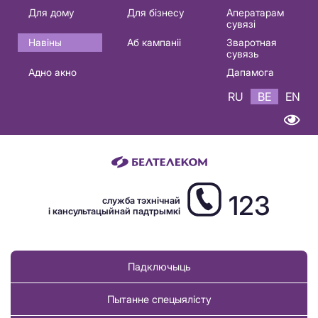
Основная
Для дому
Для бізнесу
Аператарам
сувязі
навигация
Навіны
Аб кампаніі
Зваротная
BE
сувязь
Адно акно
Дапамога
RU
BE
EN
123
служба тэхнічнай
і кансультацыйнай падтрымкі
Падключыць
Пытанне спецыялісту