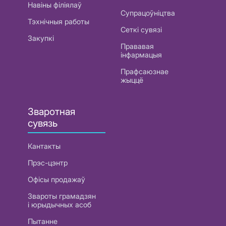
Навіны філіялаў
Супрацоўніцтва
Тэхнічныя работы
Сеткі сувязі
Закупкі
Прававая
інфармацыя
Прафсаюзнае
жыццё
Зваротная
сувязь
Кантакты
Прэс-цэнтр
Офісы продажаў
Звароты грамадзян
і юрыдычных асоб
Пытанне