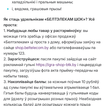
халадзільнікі і пральныя машыны;
і, вядома, грашовыя прызы!
Як стаць удзельнікам «БЕЛТЭЛЕКАМ ШОК»? Усё
проста:
1.
Набудзьце любы тавар у растэрміноўку
: вы
можаце гэта зрабіць у офісах продажаў
«Белтэлекам» ці проста з дому, аформіўшы заяўку на
сайце
shop.beltelecom.by
або патэлефанаваўшы па
нумары 123.
2.
Зарэгіструйцеся:
пасля пакупкі зайдзіце на сайт
рэкламнай гульні
https://igra-shop-btk.by
і пацвердзіце
пакупку, загрузіўшы фота акта прыёму-перадачы на
набыты тавар.
3.
Накоплівайце баллы:
за кожныя поўныя 10 рублёў
ад сумы пакупкі вы аўтаматычна атрымліваеце 1 бал.
Гэтыя балы будуць канвертавацца ў гульнявыя коды
для ўдзелу ў розыгрышах розных прызоў. Неабходная
колькасць балаў для розыгрышу кожнага прыза