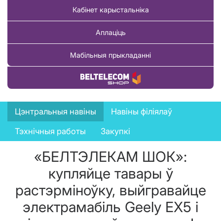
Кабінет карыстальніка
Аплаціць
Мабільныя прыкладанні
Купіць тавар
News
Цэнтральныя навіны
Навіны філіялаў
menu
Тэхнічныя работы
Закупкі
«БЕЛТЭЛЕКАМ ШОК»:
купляйце тавары ў
растэрміноўку, выйгравайце
электрамабіль Geely EX5 і