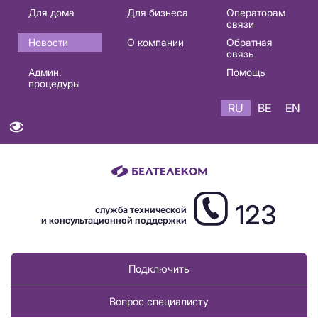
Основная
Для дома
Для бизнеса
Операторам
связи
навигация
Новости
О компании
Обратная
RU
связь
Админ.
Помощь
процедуры
RU
BE
EN
123
служба технической
и консультационной поддержки
Подключить
Вопрос специалисту