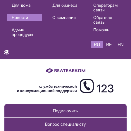
Основная
Для дома
Для бизнеса
Операторам
связи
навигация
Новости
О компании
Обратная
RU
связь
Админ.
Помощь
процедуры
RU
BE
EN
123
служба технической
и консультационной поддержки
Подключить
Вопрос специалисту