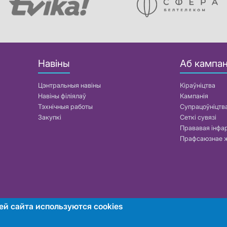
Навіны
Аб кампан
Цэнтральныя навіны
Кіраўніцтва
Навіны філіялаў
Кампанія
Тэхнічныя работы
Супрацоўніцтв
Закупкі
Сеткі сувязі
Прававая інф
Прафсаюзнае 
ей сайта используются cookies