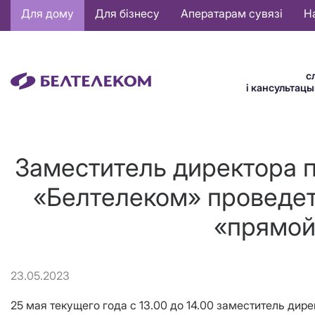
Основная
Для дому
Для бізнесу
Аператарам сувязі
Н
навигация
BE
с
і кансультац
Заместитель директора 
«Белтелеком» проведе
«прямой
23.05.2023
25 мая текущего года с 13.00 до 14.00 заместитель д