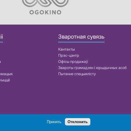
іі
Зваротная сувязь
Кантакты
Прэс-цэнтр
а
Офісы продажаў
Звароты грамадзян і юрыдычных асоб
армацыя
Пытанне спецыялісту
жыццё
Пошук
Принять
Отклонить