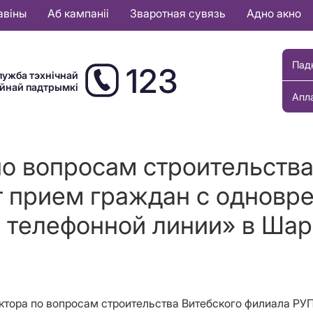
авіны
Аб кампаніі
Зваротная сувязь
Адно акно
Пад
123
лужба тэхнічнай
ыйнай падтрымкі
Апл
по вопросам строительства
т прием граждан с однов
 телефонной линии» в Ша
иректора по вопросам строительства Витебского филиала 