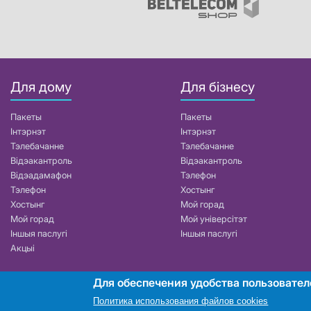
Для дому
Для бізнесу
Пакеты
Пакеты
Інтэрнэт
Інтэрнэт
Тэлебачанне
Тэлебачанне
Відэакантроль
Відэакантроль
Відэадамафон
Тэлефон
Тэлефон
Хостынг
Хостынг
Мой горад
Мой горад
Мой універсітэт
Іншыя паслугі
Іншыя паслугі
Акцыі
Для обеспечения удобства пользовател
РУП «Белтэлекам». УНП 101007741
Политика использования файлов cookies