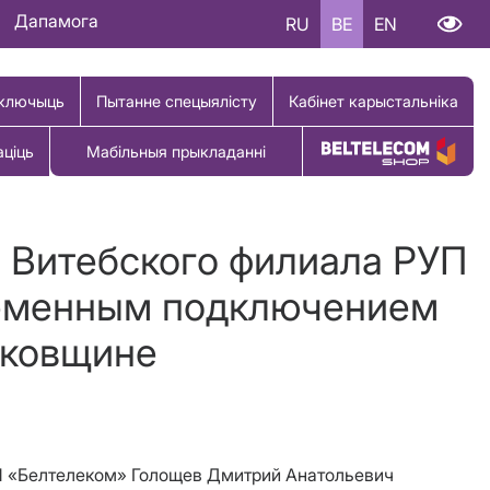
Дапамога
RU
BE
EN
ключыць
Пытанне спецыялісту
Кабінет карыстальніка
аціць
Мабільныя прыкладанні
Купіць тавар
 Витебского филиала РУП
ременным подключением
рковщине
РУП «Белтелеком» Голощев Дмитрий Анатольевич