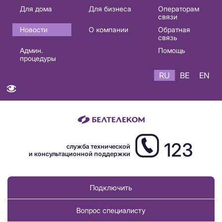
Основная
Для дома
Для бизнеса
Операторам
связи
навигация
Новости
О компании
Обратная
RU
связь
Админ.
Помощь
процедуры
RU
BE
EN
123
служба технической
и консультационной поддержки
Подключить
Вопрос специалисту