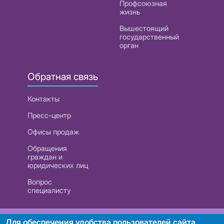
Профсоюзная
жизнь
Вышестоящий
государственный
орган
Обратная связь
Контакты
Пресс-центр
Офисы продаж
Обращения
граждан и
юридических лиц
Вопрос
специалисту
РУП «Белтелеком». УНП 101007741
Для обеспечения удобства пользователей сайта