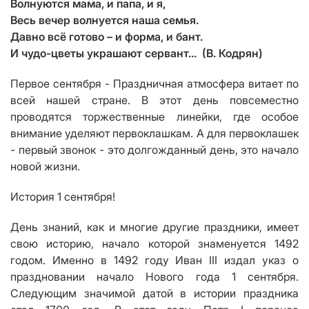
Волнуются мама, и папа, и я,
Весь вечер волнуется наша семья.
Давно всё готово – и форма, и бант.
И чудо-цветы украшают сервант... (В. Кодрян)
Первое
сентября
- П
раздничная атмосфера витает
по
всей нашей стране. В
этот день повсеместно
проводятся торжественные линейки, где особое
внимание уделяют первоклашкам. А для первоклашек
- первый звонок -
это долгожданный день, это нач
ало
нов
ой
жизн
и
.
И
стория 1 сентября!
День знаний, как и многие другие праздники, имеет
свою историю, начало которой знаменуется 1492
годом. Именно в 1492 году Иван
III
издал указ о
праздновании начало Нового года 1 сентября.
Следующим значимой датой в истории праздника